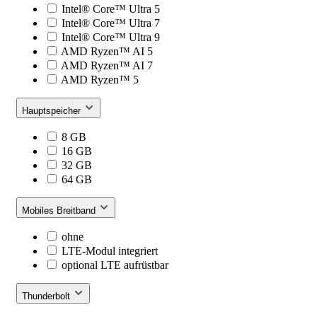
Intel® Core™ Ultra 5
Intel® Core™ Ultra 7
Intel® Core™ Ultra 9
AMD Ryzen™ AI 5
AMD Ryzen™ AI 7
AMD Ryzen™ 5
Hauptspeicher
8 GB
16 GB
32 GB
64 GB
Mobiles Breitband
ohne
LTE-Modul integriert
optional LTE aufrüstbar
Thunderbolt