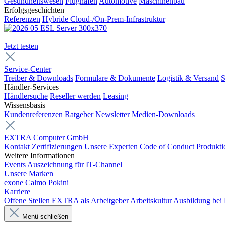
Gesundheitswesen
Flughäfen
Automotive
Maschinenbau
Erfolgsgeschichten
Referenzen
Hybride Cloud-/On-Prem-Infrastruktur
Jetzt testen
Service-Center
Treiber & Downloads
Formulare & Dokumente
Logistik & Versand
S
Händler-Services
Händlersuche
Reseller werden
Leasing
Wissensbasis
Kundenreferenzen
Ratgeber
Newsletter
Medien-Downloads
EXTRA Computer GmbH
Kontakt
Zertifizierungen
Unsere Experten
Code of Conduct
Produkti
Weitere Informationen
Events
Auszeichnung für IT-Channel
Unsere Marken
exone
Calmo
Pokini
Karriere
Offene Stellen
EXTRA als Arbeitgeber
Arbeitskultur
Ausbildung be
Menü schließen