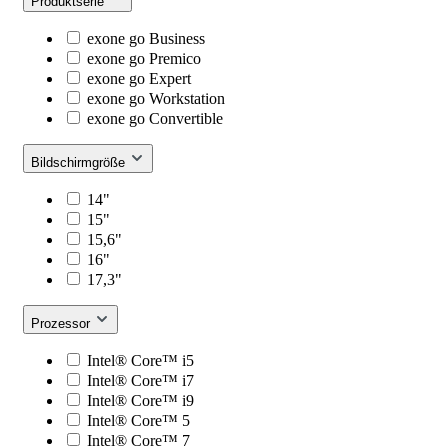
Produktserie
exone go Business
exone go Premico
exone go Expert
exone go Workstation
exone go Convertible
Bildschirmgröße
14"
15"
15,6"
16"
17,3"
Prozessor
Intel® Core™ i5
Intel® Core™ i7
Intel® Core™ i9
Intel® Core™ 5
Intel® Core™ 7