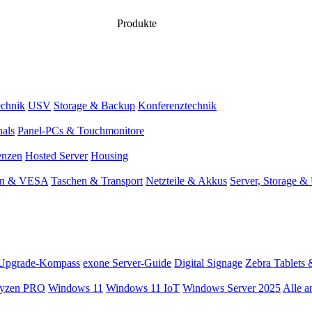
Produkte
chnik
USV
Storage & Backup
Konferenztechnik
nals
Panel-PCs & Touchmonitore
enzen
Hosted Server
Housing
en & VESA
Taschen & Transport
Netzteile & Akkus
Server, Storage 
Upgrade-Kompass
exone Server-Guide
Digital Signage
Zebra Tablets 
yzen PRO
Windows 11
Windows 11 IoT
Windows Server 2025
Alle a