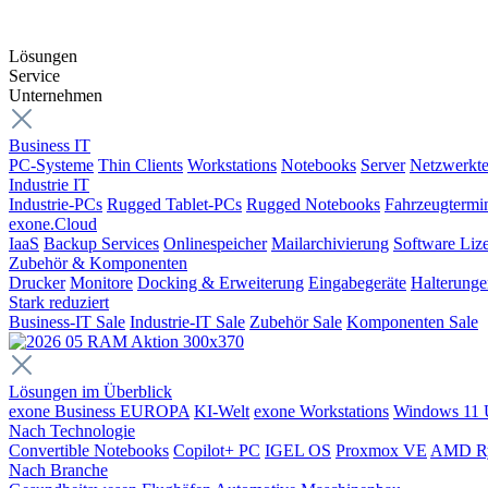
Lösungen
Service
Unternehmen
Business IT
PC-Systeme
Thin Clients
Workstations
Notebooks
Server
Netzwerkte
Industrie IT
Industrie-PCs
Rugged Tablet-PCs
Rugged Notebooks
Fahrzeugtermi
exone.Cloud
IaaS
Backup Services
Onlinespeicher
Mailarchivierung
Software Liz
Zubehör & Komponenten
Drucker
Monitore
Docking & Erweiterung
Eingabegeräte
Halterung
Stark reduziert
Business-IT Sale
Industrie-IT Sale
Zubehör Sale
Komponenten Sale
Lösungen im Überblick
exone Business EUROPA
KI-Welt
exone Workstations
Windows 11 
Nach Technologie
Convertible Notebooks
Copilot+ PC
IGEL OS
Proxmox VE
AMD R
Nach Branche