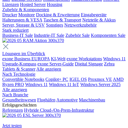
Lizenzen
Hosted Server
Housing
Zubehör & Komponenten
Drucker
Monitore
Docking & Erweiterung
Eingabegeräte
Halterungen & VESA
Taschen & Transport
Netzteile & Akkus
Server, Storage & USV
Sonstiges
Netzwerkzubehör
Stark reduziert
Business-IT Sale
Industrie-IT Sale
Zubehör Sale
Komponenten Sale
Lösungen im Überblick
exone Business EUROPA
KI-Welt
exone Workstations
Windows 11
Upgrade-Kompass
exone Server-Guide
Digital Signage
Zebra
Tablets & Scanner
Alle anzeigen
Nach Technologie
Convertible Notebooks
Copilot+ PC
IGEL OS
Proxmox VE
AMD
Ryzen PRO
Windows 11
Windows 11 IoT
Windows Server 2025
Alle anzeigen
Nach Branche
Gesundheitswesen
Flughäfen
Automotive
Maschinenbau
Erfolgsgeschichten
Referenzen
Hybride Cloud-/On-Prem-Infrastruktur
Jetzt testen