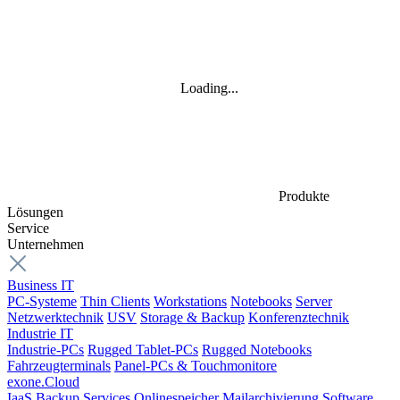
Loading...
Produkte
Lösungen
Service
Unternehmen
Business IT
PC-Systeme
Thin Clients
Workstations
Notebooks
Server
Netzwerktechnik
USV
Storage & Backup
Konferenztechnik
Industrie IT
Industrie-PCs
Rugged Tablet-PCs
Rugged Notebooks
Fahrzeugterminals
Panel-PCs & Touchmonitore
exone.Cloud
IaaS
Backup Services
Onlinespeicher
Mailarchivierung
Software