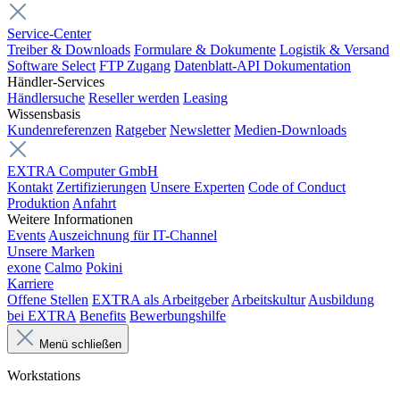
Service-Center
Treiber & Downloads
Formulare & Dokumente
Logistik & Versand
Software Select
FTP Zugang
Datenblatt-API Dokumentation
Händler-Services
Händlersuche
Reseller werden
Leasing
Wissensbasis
Kundenreferenzen
Ratgeber
Newsletter
Medien-Downloads
EXTRA Computer GmbH
Kontakt
Zertifizierungen
Unsere Experten
Code of Conduct
Produktion
Anfahrt
Weitere Informationen
Events
Auszeichnung für IT-Channel
Unsere Marken
exone
Calmo
Pokini
Karriere
Offene Stellen
EXTRA als Arbeitgeber
Arbeitskultur
Ausbildung
bei EXTRA
Benefits
Bewerbungshilfe
Menü schließen
Workstations