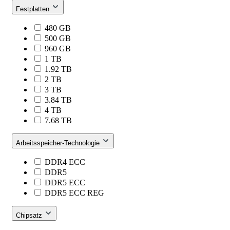
Festplatten
480 GB
500 GB
960 GB
1 TB
1.92 TB
2 TB
3 TB
3.84 TB
4 TB
7.68 TB
Arbeitsspeicher-Technologie
DDR4 ECC
DDR5
DDR5 ECC
DDR5 ECC REG
Chipsatz