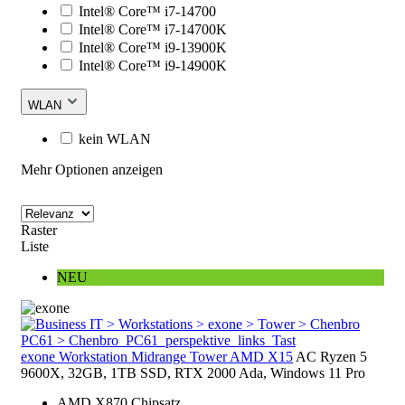
Intel® Core™ i7-14700
Intel® Core™ i7-14700K
Intel® Core™ i9-13900K
Intel® Core™ i9-14900K
WLAN
kein WLAN
Mehr Optionen anzeigen
Raster
Liste
NEU
exone Workstation Midrange Tower AMD X15
AC Ryzen 5
9600X, 32GB, 1TB SSD, RTX 2000 Ada, Windows 11 Pro
AMD X870 Chipsatz