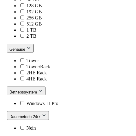
128 GB
192 GB
256 GB
512 GB
1 TB
2 TB
Gehäuse
Tower
Tower/Rack
2HE Rack
4HE Rack
Betriebssystem
Windows 11 Pro
Dauerbetrieb 24/7
Nein