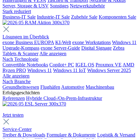
Halterungen & VESA
Taschen & Transport
Netzteile & Akkus
Server, Storage & USV
Sonstiges
Netzwerkzubehör
Stark reduziert
Business-IT Sale
Industrie-IT Sale
Zubehör Sale
Komponenten Sale
Lösungen im Überblick
exone Business EUROPA
KI-Welt
exone Workstations
Windows 11
Upgrade-Kompass
exone Server-Guide
Digital Signage
Zebra
Tablets & Scanner
Alle anzeigen
Nach Technologie
Convertible Notebooks
Copilot+ PC
IGEL OS
Proxmox VE
AMD
Ryzen PRO
Windows 11
Windows 11 IoT
Windows Server 2025
Alle anzeigen
Nach Branche
Gesundheitswesen
Flughäfen
Automotive
Maschinenbau
Erfolgsgeschichten
Referenzen
Hybride Cloud-/On-Prem-Infrastruktur
Jetzt testen
Service-Center
Treiber & Downloads
Formulare & Dokumente
Logistik & Versand