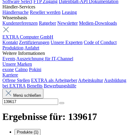
Software Select
FTP Zugang
Datenblatt-API Dokumentation
Händler-Services
Händlersuche
Reseller werden
Leasing
Wissensbasis
Kundenreferenzen
Ratgeber
Newsletter
Medien-Downloads
EXTRA Computer GmbH
Kontakt
Zertifizierungen
Unsere Experten
Code of Conduct
Produktion
Anfahrt
Weitere Informationen
Events
Auszeichnung für IT-Channel
Unsere Marken
exone
Calmo
Pokini
Karriere
Offene Stellen
EXTRA als Arbeitgeber
Arbeitskultur
Ausbildung
bei EXTRA
Benefits
Bewerbungshilfe
Menü schließen
Ergebnisse für:
139617
Produkte
(1)