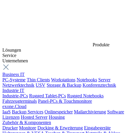
Produkte
Lösungen
Service
Unternehmen
Business IT
PC-Systeme
Thin Clients
Workstations
Notebooks
Server
Netzwerktechnik
USV
Storage & Backup
Konferenztechnik
Industrie IT
Industrie-PCs
Rugged Tablet-PCs
Rugged Notebooks
Fahrzeugterminals
Panel-PCs & Touchmonitore
exone.Cloud
IaaS
Backup Services
Onlinespeicher
Mailarchivierung
Software
Lizenzen
Hosted Server
Housing
Zubehör & Komponenten
Drucker
Monitore
Docking & Erweiterung
Eingabegeräte