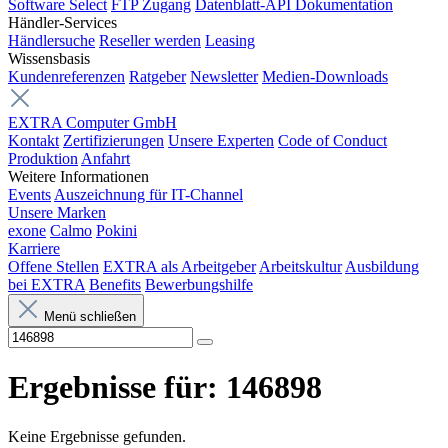
Software Select
FTP Zugang
Datenblatt-API Dokumentation
Händler-Services
Händlersuche
Reseller werden
Leasing
Wissensbasis
Kundenreferenzen
Ratgeber
Newsletter
Medien-Downloads
EXTRA Computer GmbH
Kontakt
Zertifizierungen
Unsere Experten
Code of Conduct
Produktion
Anfahrt
Weitere Informationen
Events
Auszeichnung für IT-Channel
Unsere Marken
exone
Calmo
Pokini
Karriere
Offene Stellen
EXTRA als Arbeitgeber
Arbeitskultur
Ausbildung
bei EXTRA
Benefits
Bewerbungshilfe
Menü schließen
Ergebnisse für:
146898
Keine Ergebnisse gefunden.