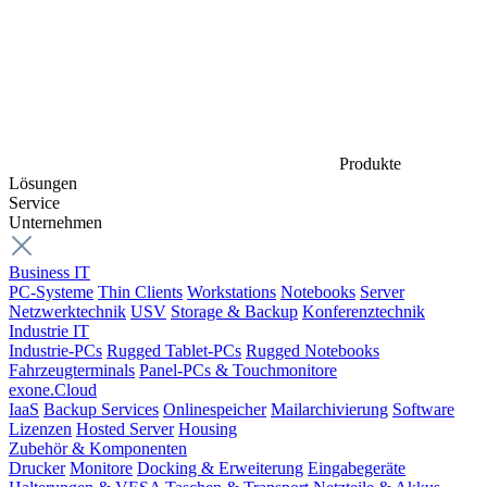
Produkte
Lösungen
Service
Unternehmen
Business IT
PC-Systeme
Thin Clients
Workstations
Notebooks
Server
Netzwerktechnik
USV
Storage & Backup
Konferenztechnik
Industrie IT
Industrie-PCs
Rugged Tablet-PCs
Rugged Notebooks
Fahrzeugterminals
Panel-PCs & Touchmonitore
exone.Cloud
IaaS
Backup Services
Onlinespeicher
Mailarchivierung
Software
Lizenzen
Hosted Server
Housing
Zubehör & Komponenten
Drucker
Monitore
Docking & Erweiterung
Eingabegeräte