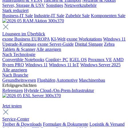
Halterungen & VESA
Taschen & Transport
Netzteile & Akkus
Server, Storage & USV
Sonstiges
Netzwerkzubehör
Stark reduziert
Business-IT Sale
Industrie-IT Sale
Zubehör Sale
Komponenten Sale
Lösungen im Überblick
exone Business EUROPA
KI-Welt
exone Workstations
Windows 11
Upgrade-Kompass
exone Server-Guide
Digital Signage
Zebra
Tablets & Scanner
Alle anzeigen
Nach Technologie
Convertible Notebooks
Copilot+ PC
IGEL OS
Proxmox VE
AMD
Ryzen PRO
Windows 11
Windows 11 IoT
Windows Server 2025
Alle anzeigen
Nach Branche
Gesundheitswesen
Flughäfen
Automotive
Maschinenbau
Erfolgsgeschichten
Referenzen
Hybride Cloud-/On-Prem-Infrastruktur
Jetzt testen
Service-Center
Treiber & Downloads
Formulare & Dokumente
Logistik & Versand