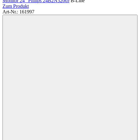
Monitor 24" Philips 24B2N3200J
B-Line
Zum Produkt
Art-Nr.: 161997