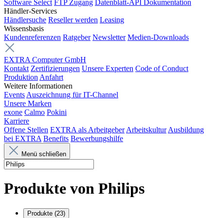
Software Select
FTP Zugang
Datenblatt-API Dokumentation
Händler-Services
Händlersuche
Reseller werden
Leasing
Wissensbasis
Kundenreferenzen
Ratgeber
Newsletter
Medien-Downloads
EXTRA Computer GmbH
Kontakt
Zertifizierungen
Unsere Experten
Code of Conduct
Produktion
Anfahrt
Weitere Informationen
Events
Auszeichnung für IT-Channel
Unsere Marken
exone
Calmo
Pokini
Karriere
Offene Stellen
EXTRA als Arbeitgeber
Arbeitskultur
Ausbildung
bei EXTRA
Benefits
Bewerbungshilfe
Menü schließen
Produkte von
Philips
Produkte
(23)