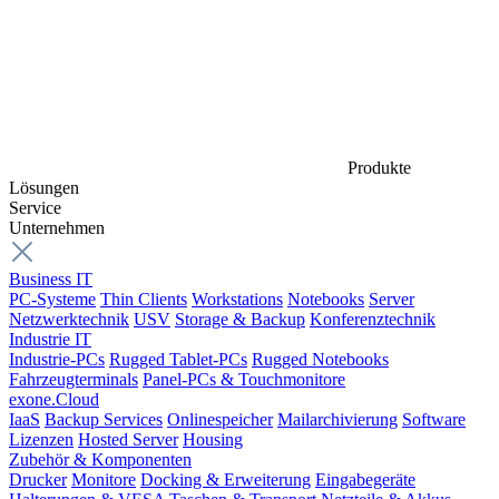
Produkte
Lösungen
Service
Unternehmen
Business IT
PC-Systeme
Thin Clients
Workstations
Notebooks
Server
Netzwerktechnik
USV
Storage & Backup
Konferenztechnik
Industrie IT
Industrie-PCs
Rugged Tablet-PCs
Rugged Notebooks
Fahrzeugterminals
Panel-PCs & Touchmonitore
exone.Cloud
IaaS
Backup Services
Onlinespeicher
Mailarchivierung
Software
Lizenzen
Hosted Server
Housing
Zubehör & Komponenten
Drucker
Monitore
Docking & Erweiterung
Eingabegeräte