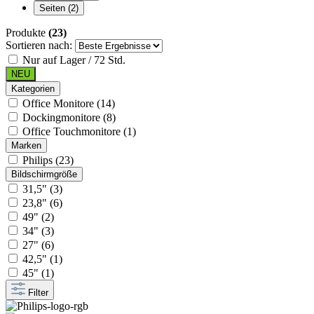
Seiten
(2)
Produkte
(23)
Sortieren nach:
Nur auf Lager / 72 Std.
NEU
Kategorien
Office Monitore (14)
Dockingmonitore (8)
Office Touchmonitore (1)
Marken
Philips (23)
Bildschirmgröße
31,5" (3)
23,8" (6)
49" (2)
34" (3)
27" (6)
42,5" (1)
45" (1)
Filter