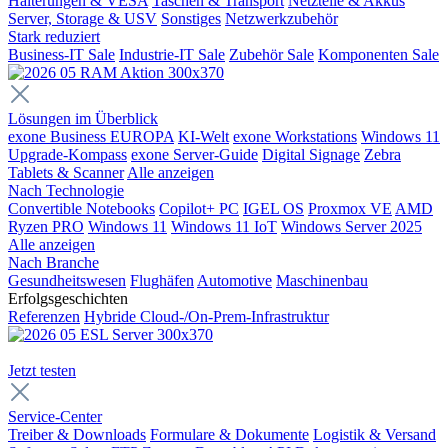
Halterungen & VESA
Taschen & Transport
Netzteile & Akkus
Server, Storage & USV
Sonstiges
Netzwerkzubehör
Stark reduziert
Business-IT Sale
Industrie-IT Sale
Zubehör Sale
Komponenten Sale
Lösungen im Überblick
exone Business EUROPA
KI-Welt
exone Workstations
Windows 11
Upgrade-Kompass
exone Server-Guide
Digital Signage
Zebra
Tablets & Scanner
Alle anzeigen
Nach Technologie
Convertible Notebooks
Copilot+ PC
IGEL OS
Proxmox VE
AMD
Ryzen PRO
Windows 11
Windows 11 IoT
Windows Server 2025
Alle anzeigen
Nach Branche
Gesundheitswesen
Flughäfen
Automotive
Maschinenbau
Erfolgsgeschichten
Referenzen
Hybride Cloud-/On-Prem-Infrastruktur
Jetzt testen
Service-Center
Treiber & Downloads
Formulare & Dokumente
Logistik & Versand