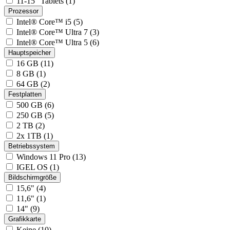
11-15" Tablets (1)
Prozessor
Intel® Core™ i5 (5)
Intel® Core™ Ultra 7 (3)
Intel® Core™ Ultra 5 (6)
Hauptspeicher
16 GB (11)
8 GB (1)
64 GB (2)
Festplatten
500 GB (6)
250 GB (5)
2 TB (2)
2x 1TB (1)
Betriebssystem
Windows 11 Pro (13)
IGEL OS (1)
Bildschirmgröße
15,6" (4)
11,6" (1)
14" (9)
Grafikkarte
Keine (10)