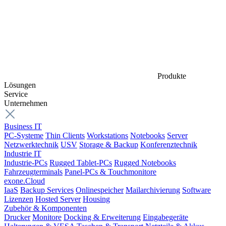
Produkte
Lösungen
Service
Unternehmen
Business IT
PC-Systeme
Thin Clients
Workstations
Notebooks
Server
Netzwerktechnik
USV
Storage & Backup
Konferenztechnik
Industrie IT
Industrie-PCs
Rugged Tablet-PCs
Rugged Notebooks
Fahrzeugterminals
Panel-PCs & Touchmonitore
exone.Cloud
IaaS
Backup Services
Onlinespeicher
Mailarchivierung
Software
Lizenzen
Hosted Server
Housing
Zubehör & Komponenten
Drucker
Monitore
Docking & Erweiterung
Eingabegeräte