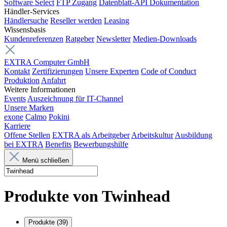
Software Select
FTP Zugang
Datenblatt-API Dokumentation
Händler-Services
Händlersuche
Reseller werden
Leasing
Wissensbasis
Kundenreferenzen
Ratgeber
Newsletter
Medien-Downloads
EXTRA Computer GmbH
Kontakt
Zertifizierungen
Unsere Experten
Code of Conduct
Produktion
Anfahrt
Weitere Informationen
Events
Auszeichnung für IT-Channel
Unsere Marken
exone
Calmo
Pokini
Karriere
Offene Stellen
EXTRA als Arbeitgeber
Arbeitskultur
Ausbildung
bei EXTRA
Benefits
Bewerbungshilfe
Menü schließen
Produkte von
Twinhead
Produkte
(39)