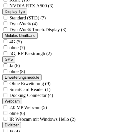
NVDIA RTX A500 (3)
Display-Typ
Standard (STD) (7)
DynaVue® (4)
DynaVue® Touch-Display (3)
Mobiles Breitband
4G (5)
ohne (7)
5G, RF Passtrough (2)
GPS
Ja (6)
ohne (8)
Erweiterungsmodule
Ohne Erweiterung (9)
SmartCard Reader (1)
Docking-Connector (4)
Webcam
2,0 MP Webcam (5)
ohne (6)
IR Webcam mit Windows Hello (2)
Digitizer
Ja (4)