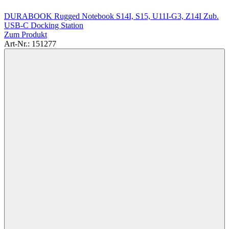
DURABOOK Rugged Notebook S14I, S15, U11I-G3, Z14I Zub.
USB-C Docking Station
Zum Produkt
Art-Nr.: 151277