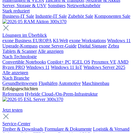
Halterungen & VESA
Taschen & Transport
Netzteile & Akkus
Server, Storage & USV
Sonstiges
Netzwerkzubehör
Stark reduziert
Business-IT Sale
Industrie-IT Sale
Zubehör Sale
Komponenten Sale
Lösungen im Überblick
exone Business EUROPA
KI-Welt
exone Workstations
Windows 11
Upgrade-Kompass
exone Server-Guide
Digital Signage
Zebra
Tablets & Scanner
Alle anzeigen
Nach Technologie
Convertible Notebooks
Copilot+ PC
IGEL OS
Proxmox VE
AMD
Ryzen PRO
Windows 11
Windows 11 IoT
Windows Server 2025
Alle anzeigen
Nach Branche
Gesundheitswesen
Flughäfen
Automotive
Maschinenbau
Erfolgsgeschichten
Referenzen
Hybride Cloud-/On-Prem-Infrastruktur
Jetzt testen
Service-Center
Treiber & Downloads
Formulare & Dokumente
Logistik & Versand