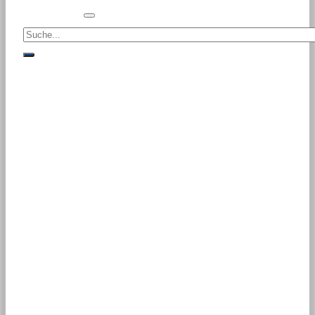
Suche<
suche