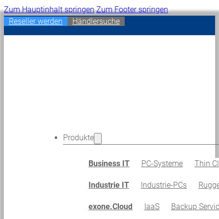
Zum Hauptinhalt springen
Zum Footer springen
Reseller werden
Händlersuche
Produkte
Business IT
PC-Systeme
Thin Cl
Industrie IT
Industrie-PCs
Rugge
exone.Cloud
IaaS
Backup Servi