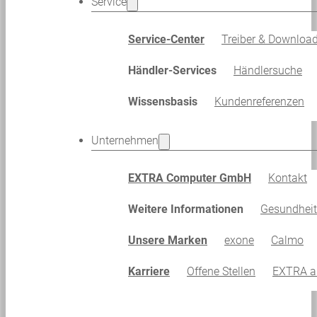
Service
Service-Center
Treiber & Downloa
Händler-Services
Händlersuche
Wissensbasis
Kundenreferenzen
Unternehmen
EXTRA Computer GmbH
Kontakt
Weitere Informationen
Gesundhei
Unsere Marken
exone
Calmo
Karriere
Offene Stellen
EXTRA al