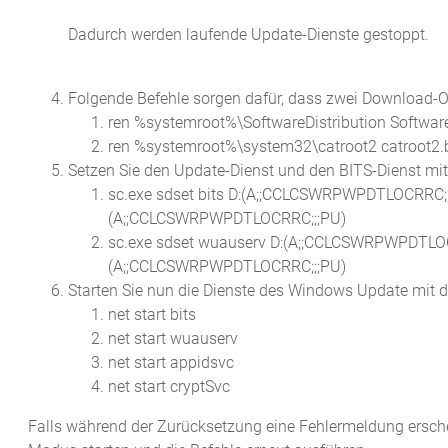
Dadurch werden laufende Update-Dienste gestoppt.
Folgende Befehle sorgen dafür, dass zwei Download-
ren %systemroot%\SoftwareDistribution Software
ren %systemroot%\system32\catroot2 catroot2.
Setzen Sie den Update-Dienst und den BITS-Dienst mit
sc.exe sdset bits D:(A;;CCLCSWRPWPDTLOCRR
(A;;CCLCSWRPWPDTLOCRRC;;;PU)
sc.exe sdset wuauserv D:(A;;CCLCSWRPWPDTL
(A;;CCLCSWRPWPDTLOCRRC;;;PU)
Starten Sie nun die Dienste des Windows Update mit d
net start bits
net start wuauserv
net start appidsvc
net start cryptSvc
Falls während der Zurücksetzung eine Fehlermeldung erschei