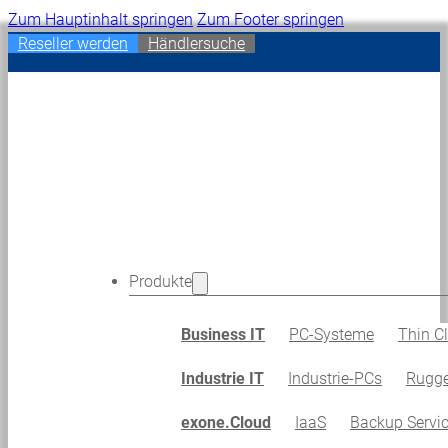
Zum Hauptinhalt springen
Zum Footer springen
Reseller werden
Händlersuche
Produkte
Business IT
PC-Systeme
Thin Cl
Industrie IT
Industrie-PCs
Rugge
exone.Cloud
IaaS
Backup Servi