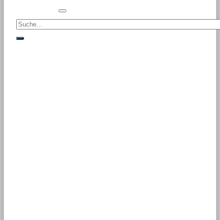
Suche<
suche