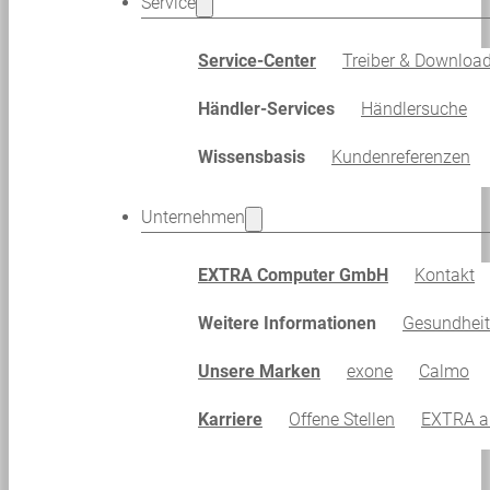
Service
Service-Center
Treiber & Downloa
Händler-Services
Händlersuche
Wissensbasis
Kundenreferenzen
Unternehmen
EXTRA Computer GmbH
Kontakt
Weitere Informationen
Gesundhei
Unsere Marken
exone
Calmo
Karriere
Offene Stellen
EXTRA al