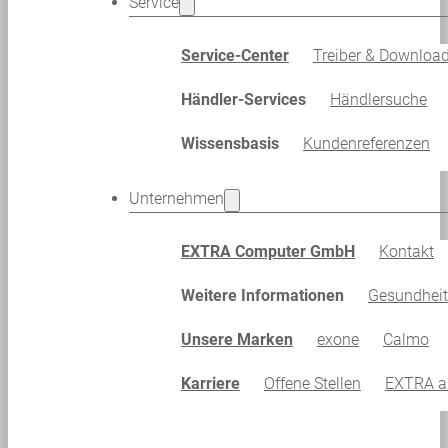
Service
Service-Center
Treiber & Downloa
Händler-Services
Händlersuche
Wissensbasis
Kundenreferenzen
Unternehmen
EXTRA Computer GmbH
Kontakt
Weitere Informationen
Gesundhei
Unsere Marken
exone
Calmo
Karriere
Offene Stellen
EXTRA al