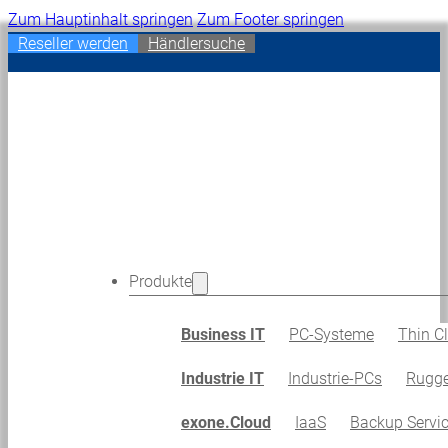
Zum Hauptinhalt springen
Zum Footer springen
Reseller werden
Händlersuche
Produkte
Business IT
PC-Systeme
Thin Cl
Industrie IT
Industrie-PCs
Rugge
exone.Cloud
IaaS
Backup Servi