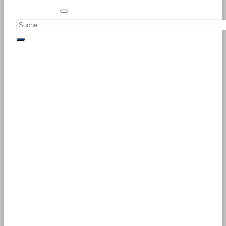
Suche<
suche