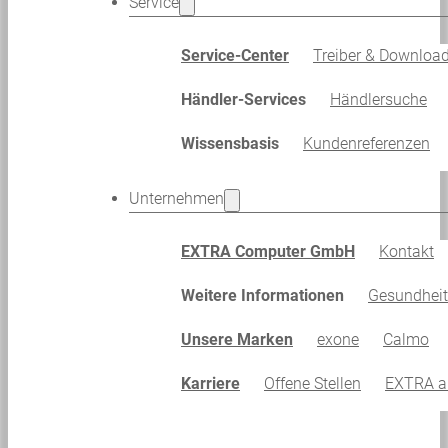
Service
Service-Center
Treiber & Downloa
Händler-Services
Händlersuche
Wissensbasis
Kundenreferenzen
Unternehmen
EXTRA Computer GmbH
Kontakt
Weitere Informationen
Gesundhei
Unsere Marken
exone
Calmo
Karriere
Offene Stellen
EXTRA al