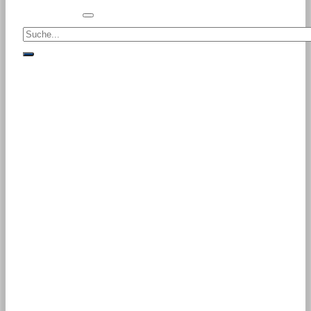
Suche<
suche