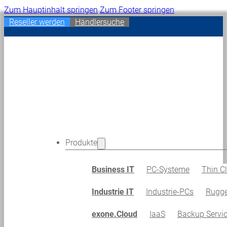
Zum Hauptinhalt springen
Zum Footer springen
Reseller werden
Händlersuche
Produkte
Business IT
PC-Systeme
Thin Cl
Industrie IT
Industrie-PCs
Rugge
exone.Cloud
IaaS
Backup Servi