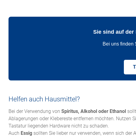
Sie sind auf de
Bei uns finden S
T
Helfen auch Hausmittel?
Bei der Verwendung von
Spiritus, Alkohol oder Ethanol
soll
Ablagerungen oder Klebereste entfernen möchten. Nutzen Si
Tastatur liegenden Hardware nicht zu schaden.
Auch
Essig
sollten Sie lieber nur verwenden, wenn sich der A