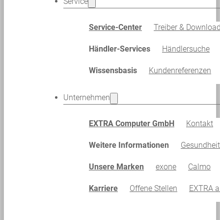
Service
Service-Center
Treiber & Downloa
Händler-Services
Händlersuche
Wissensbasis
Kundenreferenzen
Unternehmen
EXTRA Computer GmbH
Kontakt
Weitere Informationen
Gesundhei
Unsere Marken
exone
Calmo
Karriere
Offene Stellen
EXTRA al