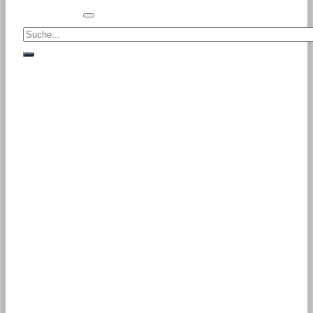
Suche<
suche