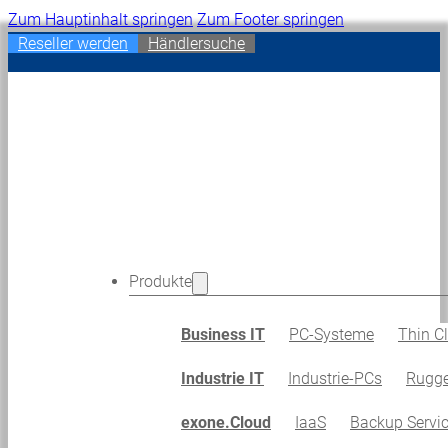
Zum Hauptinhalt springen
Zum Footer springen
Reseller werden
Händlersuche
Produkte
Business IT
PC-Systeme
Thin Cl
Industrie IT
Industrie-PCs
Rugge
exone.Cloud
IaaS
Backup Servi