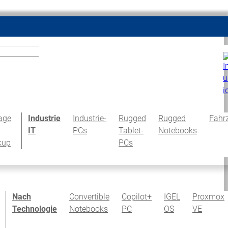
age
Industrie
Industrie-
Rugged
Rugged
Fahr
IT
PCs
Tablet-
Notebooks
kup
PCs
Nach
Convertible
Copilot+
IGEL
Proxmox
Technologie
Notebooks
PC
OS
VE