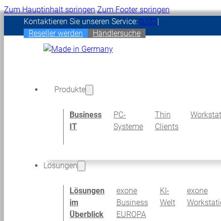
Zum Hauptinhalt springen
Zum Footer springen
Kontaktieren Sie unseren Service:
07322 / 96 15 - 440
|
Reseller werden
Händlersuche
Produkte
Business
PC-
Thin
Workstat
IT
Systeme
Clients
Lösungen
Lösungen
exone
KI-
exone
im
Business
Welt
Workstat
Überblick
EUROPA