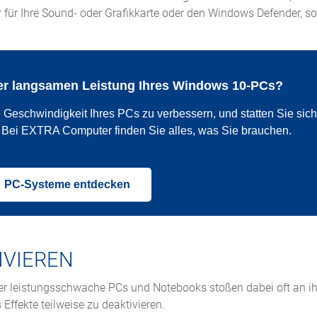
für Ihre Sound- oder Grafikkarte oder den Windows Defender, sol
 der langsamen Leistung Ihres Windows 10-PCs?
Geschwindigkeit Ihres PCs zu verbessern, und statten Sie sich 
. Bei EXTRA Computer finden Sie alles, was Sie brauchen.
PC-Systeme entdecken
IVIEREN
der leistungsschwache PCs und Notebooks stoßen dabei oft an i
ffekte teilweise zu deaktivieren.