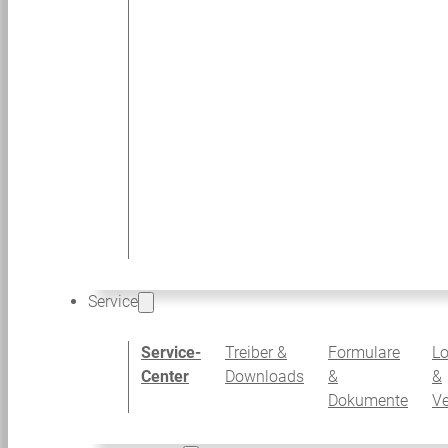
Service
Service-
Treiber &
Formulare
Lo
Center
Downloads
&
&
Dokumente
V