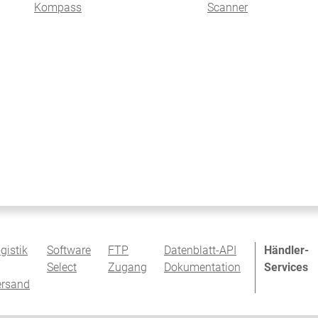
Kompass
Scanner
gistik
Software
FTP
Datenblatt-API
Händler-
Select
Zugang
Dokumentation
Services
ersand