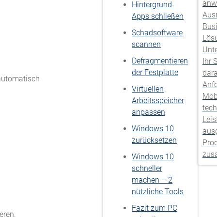
anw
Hintergrund-
Aus
Apps schließen
Bus
Schadsoftware
Lös
scannen
Unt
Defragmentieren
Ihr 
der Festplatte
dara
 automatisch
Anf
Virtuellen
Mobi
Arbeitsspeicher
tec
anpassen
Leis
Windows 10
aus
zurücksetzen
Pro
zus
Windows 10
schneller
machen – 2
nützliche Tools
Fazit zum PC
eren.