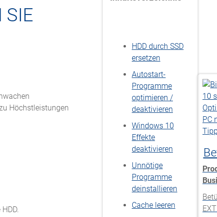
 SIE
HDD durch SSD
ersetzen
Autostart-
Programme
schwachen
optimieren /
 zu Höchstleistungen
deaktivieren
Windows 10
Effekte
deaktivieren
Be
Unnötige
Pro
Programme
Bus
deinstallieren
Betü
Cache leeren
EXT
e HDD.