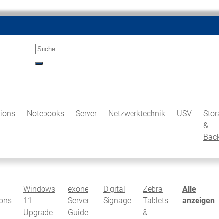
Suche<
suche
ions
Notebooks
Server
Netzwerktechnik
USV
Stor
&
Bac
Windows
exone
Digital
Zebra
Alle
ions
11
Server-
Signage
Tablets
anzeigen
Upgrade-
Guide
&