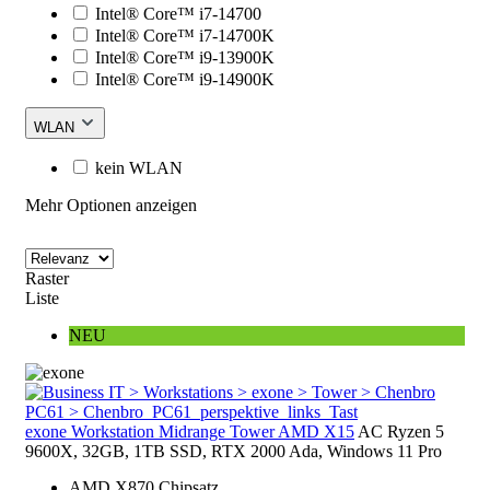
Intel® Core™ i7-14700
Intel® Core™ i7-14700K
Intel® Core™ i9-13900K
Intel® Core™ i9-14900K
WLAN
kein WLAN
Mehr Optionen anzeigen
Raster
Liste
NEU
exone Workstation Midrange Tower AMD X15
AC Ryzen 5
9600X, 32GB, 1TB SSD, RTX 2000 Ada, Windows 11 Pro
AMD X870 Chipsatz