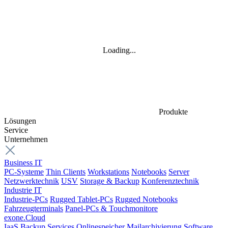
Loading...
Produkte
Lösungen
Service
Unternehmen
Business IT
PC-Systeme
Thin Clients
Workstations
Notebooks
Server
Netzwerktechnik
USV
Storage & Backup
Konferenztechnik
Industrie IT
Industrie-PCs
Rugged Tablet-PCs
Rugged Notebooks
Fahrzeugterminals
Panel-PCs & Touchmonitore
exone.Cloud
IaaS
Backup Services
Onlinespeicher
Mailarchivierung
Software