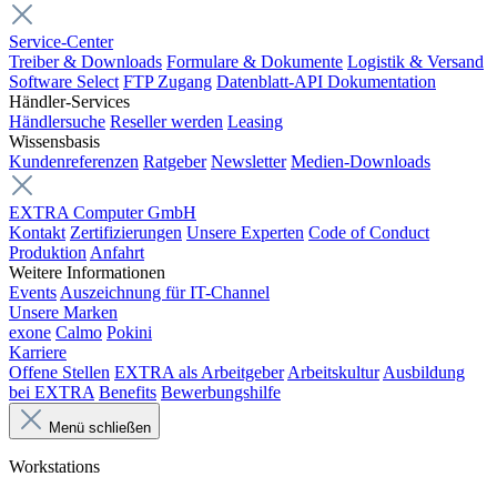
Service-Center
Treiber & Downloads
Formulare & Dokumente
Logistik & Versand
Software Select
FTP Zugang
Datenblatt-API Dokumentation
Händler-Services
Händlersuche
Reseller werden
Leasing
Wissensbasis
Kundenreferenzen
Ratgeber
Newsletter
Medien-Downloads
EXTRA Computer GmbH
Kontakt
Zertifizierungen
Unsere Experten
Code of Conduct
Produktion
Anfahrt
Weitere Informationen
Events
Auszeichnung für IT-Channel
Unsere Marken
exone
Calmo
Pokini
Karriere
Offene Stellen
EXTRA als Arbeitgeber
Arbeitskultur
Ausbildung
bei EXTRA
Benefits
Bewerbungshilfe
Menü schließen
Workstations