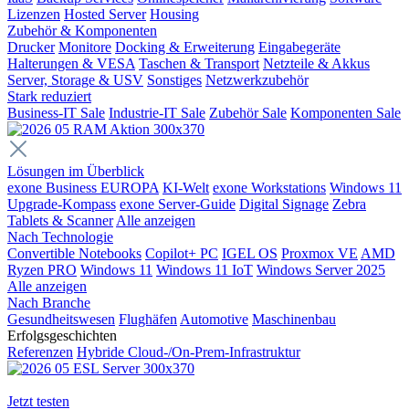
Lizenzen
Hosted Server
Housing
Zubehör & Komponenten
Drucker
Monitore
Docking & Erweiterung
Eingabegeräte
Halterungen & VESA
Taschen & Transport
Netzteile & Akkus
Server, Storage & USV
Sonstiges
Netzwerkzubehör
Stark reduziert
Business-IT Sale
Industrie-IT Sale
Zubehör Sale
Komponenten Sale
Lösungen im Überblick
exone Business EUROPA
KI-Welt
exone Workstations
Windows 11
Upgrade-Kompass
exone Server-Guide
Digital Signage
Zebra
Tablets & Scanner
Alle anzeigen
Nach Technologie
Convertible Notebooks
Copilot+ PC
IGEL OS
Proxmox VE
AMD
Ryzen PRO
Windows 11
Windows 11 IoT
Windows Server 2025
Alle anzeigen
Nach Branche
Gesundheitswesen
Flughäfen
Automotive
Maschinenbau
Erfolgsgeschichten
Referenzen
Hybride Cloud-/On-Prem-Infrastruktur
Jetzt testen