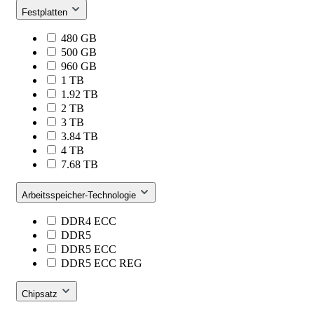
Festplatten
480 GB
500 GB
960 GB
1 TB
1.92 TB
2 TB
3 TB
3.84 TB
4 TB
7.68 TB
Arbeitsspeicher-Technologie
DDR4 ECC
DDR5
DDR5 ECC
DDR5 ECC REG
Chipsatz