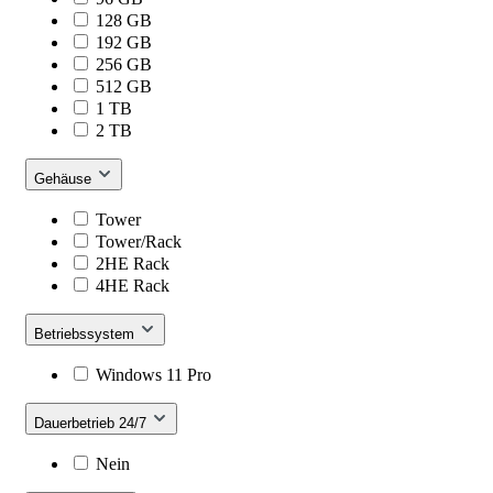
128 GB
192 GB
256 GB
512 GB
1 TB
2 TB
Gehäuse
Tower
Tower/Rack
2HE Rack
4HE Rack
Betriebssystem
Windows 11 Pro
Dauerbetrieb 24/7
Nein