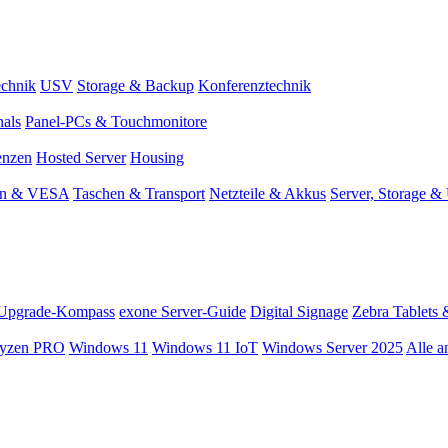
chnik
USV
Storage & Backup
Konferenztechnik
nals
Panel-PCs & Touchmonitore
enzen
Hosted Server
Housing
en & VESA
Taschen & Transport
Netzteile & Akkus
Server, Storage 
Upgrade-Kompass
exone Server-Guide
Digital Signage
Zebra Tablets 
yzen PRO
Windows 11
Windows 11 IoT
Windows Server 2025
Alle a