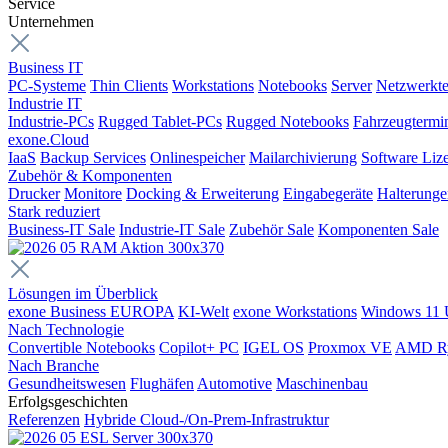
Service
Unternehmen
Business IT
PC-Systeme
Thin Clients
Workstations
Notebooks
Server
Netzwerkte
Industrie IT
Industrie-PCs
Rugged Tablet-PCs
Rugged Notebooks
Fahrzeugtermi
exone.Cloud
IaaS
Backup Services
Onlinespeicher
Mailarchivierung
Software Liz
Zubehör & Komponenten
Drucker
Monitore
Docking & Erweiterung
Eingabegeräte
Halterung
Stark reduziert
Business-IT Sale
Industrie-IT Sale
Zubehör Sale
Komponenten Sale
Lösungen im Überblick
exone Business EUROPA
KI-Welt
exone Workstations
Windows 11 
Nach Technologie
Convertible Notebooks
Copilot+ PC
IGEL OS
Proxmox VE
AMD R
Nach Branche
Gesundheitswesen
Flughäfen
Automotive
Maschinenbau
Erfolgsgeschichten
Referenzen
Hybride Cloud-/On-Prem-Infrastruktur