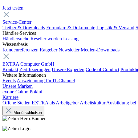
Jetzt testen
Service-Center
Treiber & Downloads
Formulare & Dokumente
Logistik & Versand
S
Händler-Services
Händlersuche
Reseller werden
Leasing
Wissensbasis
Kundenreferenzen
Ratgeber
Newsletter
Medien-Downloads
EXTRA Computer GmbH
Kontakt
Zertifizierungen
Unsere Experten
Code of Conduct
Produkti
Weitere Informationen
Events
Auszeichnung für IT-Channel
Unsere Marken
exone
Calmo
Pokini
Karriere
Offene Stellen
EXTRA als Arbeitgeber
Arbeitskultur
Ausbildung be
Menü schließen