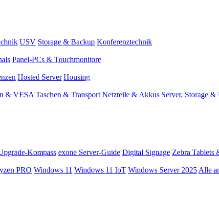
chnik
USV
Storage & Backup
Konferenztechnik
nals
Panel-PCs & Touchmonitore
enzen
Hosted Server
Housing
en & VESA
Taschen & Transport
Netzteile & Akkus
Server, Storage 
Upgrade-Kompass
exone Server-Guide
Digital Signage
Zebra Tablets 
yzen PRO
Windows 11
Windows 11 IoT
Windows Server 2025
Alle a