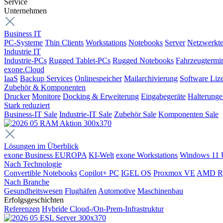
Service
Unternehmen
Business IT
PC-Systeme
Thin Clients
Workstations
Notebooks
Server
Netzwerkte
Industrie IT
Industrie-PCs
Rugged Tablet-PCs
Rugged Notebooks
Fahrzeugtermi
exone.Cloud
IaaS
Backup Services
Onlinespeicher
Mailarchivierung
Software Liz
Zubehör & Komponenten
Drucker
Monitore
Docking & Erweiterung
Eingabegeräte
Halterung
Stark reduziert
Business-IT Sale
Industrie-IT Sale
Zubehör Sale
Komponenten Sale
Lösungen im Überblick
exone Business EUROPA
KI-Welt
exone Workstations
Windows 11 
Nach Technologie
Convertible Notebooks
Copilot+ PC
IGEL OS
Proxmox VE
AMD R
Nach Branche
Gesundheitswesen
Flughäfen
Automotive
Maschinenbau
Erfolgsgeschichten
Referenzen
Hybride Cloud-/On-Prem-Infrastruktur