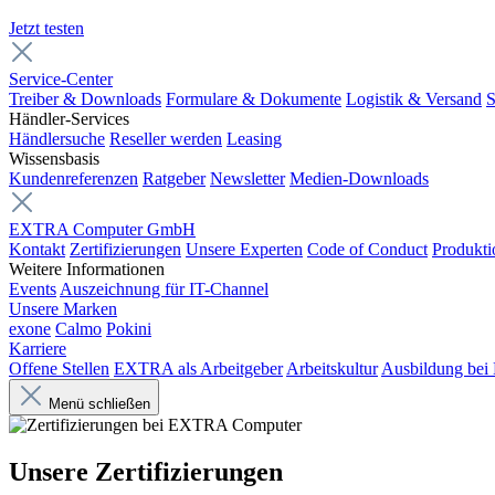
Jetzt testen
Service-Center
Treiber & Downloads
Formulare & Dokumente
Logistik & Versand
S
Händler-Services
Händlersuche
Reseller werden
Leasing
Wissensbasis
Kundenreferenzen
Ratgeber
Newsletter
Medien-Downloads
EXTRA Computer GmbH
Kontakt
Zertifizierungen
Unsere Experten
Code of Conduct
Produkti
Weitere Informationen
Events
Auszeichnung für IT-Channel
Unsere Marken
exone
Calmo
Pokini
Karriere
Offene Stellen
EXTRA als Arbeitgeber
Arbeitskultur
Ausbildung be
Menü schließen
Unsere Zertifizierungen