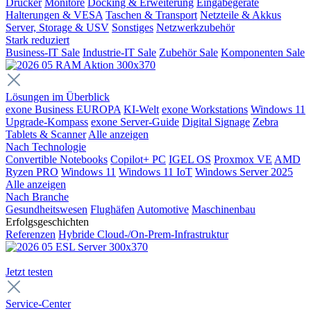
Drucker
Monitore
Docking & Erweiterung
Eingabegeräte
Halterungen & VESA
Taschen & Transport
Netzteile & Akkus
Server, Storage & USV
Sonstiges
Netzwerkzubehör
Stark reduziert
Business-IT Sale
Industrie-IT Sale
Zubehör Sale
Komponenten Sale
Lösungen im Überblick
exone Business EUROPA
KI-Welt
exone Workstations
Windows 11
Upgrade-Kompass
exone Server-Guide
Digital Signage
Zebra
Tablets & Scanner
Alle anzeigen
Nach Technologie
Convertible Notebooks
Copilot+ PC
IGEL OS
Proxmox VE
AMD
Ryzen PRO
Windows 11
Windows 11 IoT
Windows Server 2025
Alle anzeigen
Nach Branche
Gesundheitswesen
Flughäfen
Automotive
Maschinenbau
Erfolgsgeschichten
Referenzen
Hybride Cloud-/On-Prem-Infrastruktur
Jetzt testen
Service-Center