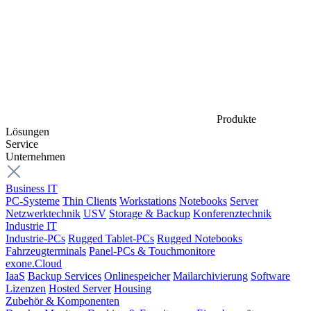
Produkte
Lösungen
Service
Unternehmen
Business IT
PC-Systeme
Thin Clients
Workstations
Notebooks
Server
Netzwerktechnik
USV
Storage & Backup
Konferenztechnik
Industrie IT
Industrie-PCs
Rugged Tablet-PCs
Rugged Notebooks
Fahrzeugterminals
Panel-PCs & Touchmonitore
exone.Cloud
IaaS
Backup Services
Onlinespeicher
Mailarchivierung
Software
Lizenzen
Hosted Server
Housing
Zubehör & Komponenten