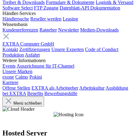
Treiber & Downloads
Formulare & Dokumente
Logistik & Versand
Software Select
FTP Zugang
Datenblatt-API Dokumentation
Händler-Services
Händlersuche
Reseller werden
Leasing
Wissensbasis
Kundenreferenzen
Ratgeber
Newsletter
Medien-Downloads
EXTRA Computer GmbH
Kontakt
Zertifizierungen
Unsere Experten
Code of Conduct
Produktion
Anfahrt
Weitere Informationen
Events
Auszeichnung für IT-Channel
Unsere Marken
exone
Calmo
Pokini
Karriere
Offene Stellen
EXTRA als Arbeitgeber
Arbeitskultur
Ausbildung
bei EXTRA
Benefits
Bewerbungshilfe
Menü schließen
Hosted Server