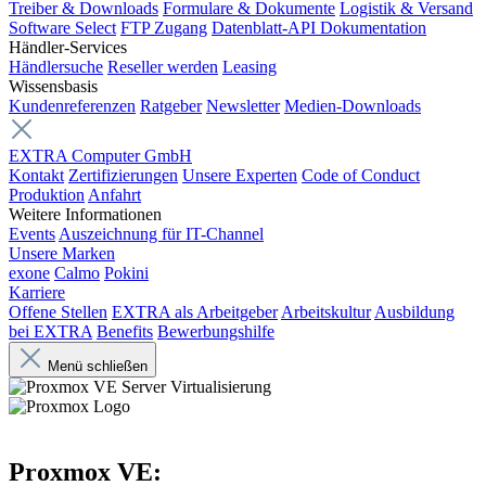
Treiber & Downloads
Formulare & Dokumente
Logistik & Versand
Software Select
FTP Zugang
Datenblatt-API Dokumentation
Händler-Services
Händlersuche
Reseller werden
Leasing
Wissensbasis
Kundenreferenzen
Ratgeber
Newsletter
Medien-Downloads
EXTRA Computer GmbH
Kontakt
Zertifizierungen
Unsere Experten
Code of Conduct
Produktion
Anfahrt
Weitere Informationen
Events
Auszeichnung für IT-Channel
Unsere Marken
exone
Calmo
Pokini
Karriere
Offene Stellen
EXTRA als Arbeitgeber
Arbeitskultur
Ausbildung
bei EXTRA
Benefits
Bewerbungshilfe
Menü schließen
Proxmox VE: