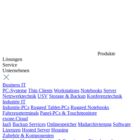
Produkte
Lösungen
Service
Unternehmen
Business IT
PC-Systeme
Thin Clients
Workstations
Notebooks
Server
Netzwerktechnik
USV
Storage & Backup
Konferenztechnik
Industrie IT
Industrie-PCs
Rugged Tablet-PCs
Rugged Notebooks
Fahrzeugterminals
Panel-PCs & Touchmonitore
exone.Cloud
IaaS
Backup Services
Onlinespeicher
Mailarchivierung
Software
Lizenzen
Hosted Server
Housing
Zubehör & Komponenten