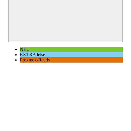
NEU
EXTRA leise
Proxmox-Ready