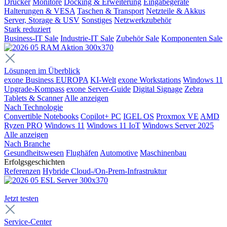
Drucker
Monitore
Docking & Erweiterung
Eingabegeräte
Halterungen & VESA
Taschen & Transport
Netzteile & Akkus
Server, Storage & USV
Sonstiges
Netzwerkzubehör
Stark reduziert
Business-IT Sale
Industrie-IT Sale
Zubehör Sale
Komponenten Sale
Lösungen im Überblick
exone Business EUROPA
KI-Welt
exone Workstations
Windows 11
Upgrade-Kompass
exone Server-Guide
Digital Signage
Zebra
Tablets & Scanner
Alle anzeigen
Nach Technologie
Convertible Notebooks
Copilot+ PC
IGEL OS
Proxmox VE
AMD
Ryzen PRO
Windows 11
Windows 11 IoT
Windows Server 2025
Alle anzeigen
Nach Branche
Gesundheitswesen
Flughäfen
Automotive
Maschinenbau
Erfolgsgeschichten
Referenzen
Hybride Cloud-/On-Prem-Infrastruktur
Jetzt testen
Service-Center