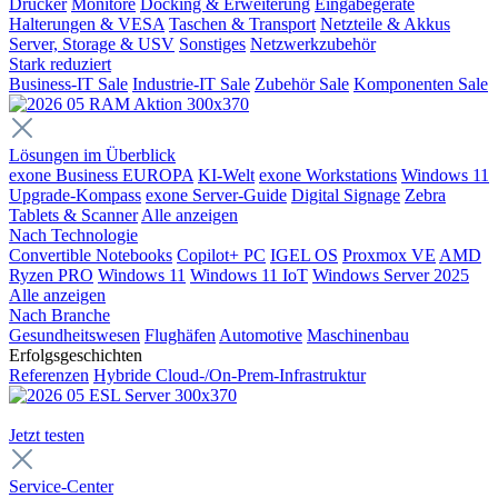
Drucker
Monitore
Docking & Erweiterung
Eingabegeräte
Halterungen & VESA
Taschen & Transport
Netzteile & Akkus
Server, Storage & USV
Sonstiges
Netzwerkzubehör
Stark reduziert
Business-IT Sale
Industrie-IT Sale
Zubehör Sale
Komponenten Sale
Lösungen im Überblick
exone Business EUROPA
KI-Welt
exone Workstations
Windows 11
Upgrade-Kompass
exone Server-Guide
Digital Signage
Zebra
Tablets & Scanner
Alle anzeigen
Nach Technologie
Convertible Notebooks
Copilot+ PC
IGEL OS
Proxmox VE
AMD
Ryzen PRO
Windows 11
Windows 11 IoT
Windows Server 2025
Alle anzeigen
Nach Branche
Gesundheitswesen
Flughäfen
Automotive
Maschinenbau
Erfolgsgeschichten
Referenzen
Hybride Cloud-/On-Prem-Infrastruktur
Jetzt testen
Service-Center