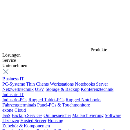
Produkte
Lösungen
Service
Unternehmen
Business IT
PC-Systeme
Thin Clients
Workstations
Notebooks
Server
Netzwerktechnik
USV
Storage & Backup
Konferenztechnik
Industrie IT
Industrie-PCs
Rugged Tablet-PCs
Rugged Notebooks
Fahrzeugterminals
Panel-PCs & Touchmonitore
exone.Cloud
IaaS
Backup Services
Onlinespeicher
Mailarchivierung
Software
Lizenzen
Hosted Server
Housing
Zubehör & Komponenten