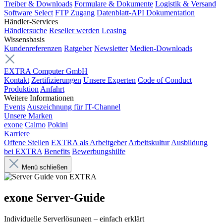
Treiber & Downloads
Formulare & Dokumente
Logistik & Versand
Software Select
FTP Zugang
Datenblatt-API Dokumentation
Händler-Services
Händlersuche
Reseller werden
Leasing
Wissensbasis
Kundenreferenzen
Ratgeber
Newsletter
Medien-Downloads
EXTRA Computer GmbH
Kontakt
Zertifizierungen
Unsere Experten
Code of Conduct
Produktion
Anfahrt
Weitere Informationen
Events
Auszeichnung für IT-Channel
Unsere Marken
exone
Calmo
Pokini
Karriere
Offene Stellen
EXTRA als Arbeitgeber
Arbeitskultur
Ausbildung
bei EXTRA
Benefits
Bewerbungshilfe
Menü schließen
exone Server-Guide
Individuelle Serverlösungen – einfach erklärt