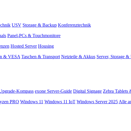
chnik
USV
Storage & Backup
Konferenztechnik
nals
Panel-PCs & Touchmonitore
enzen
Hosted Server
Housing
en & VESA
Taschen & Transport
Netzteile & Akkus
Server, Storage 
Upgrade-Kompass
exone Server-Guide
Digital Signage
Zebra Tablets 
yzen PRO
Windows 11
Windows 11 IoT
Windows Server 2025
Alle a