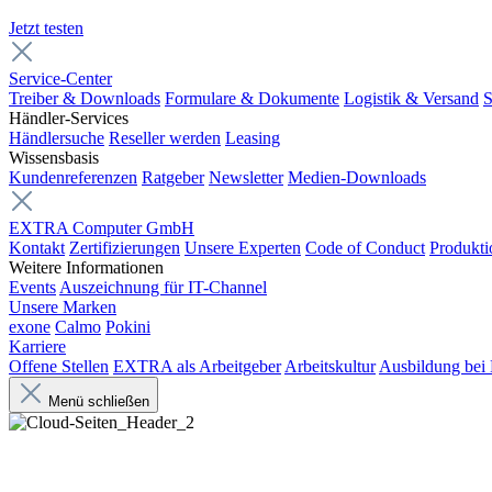
Jetzt testen
Service-Center
Treiber & Downloads
Formulare & Dokumente
Logistik & Versand
S
Händler-Services
Händlersuche
Reseller werden
Leasing
Wissensbasis
Kundenreferenzen
Ratgeber
Newsletter
Medien-Downloads
EXTRA Computer GmbH
Kontakt
Zertifizierungen
Unsere Experten
Code of Conduct
Produkti
Weitere Informationen
Events
Auszeichnung für IT-Channel
Unsere Marken
exone
Calmo
Pokini
Karriere
Offene Stellen
EXTRA als Arbeitgeber
Arbeitskultur
Ausbildung be
Menü schließen