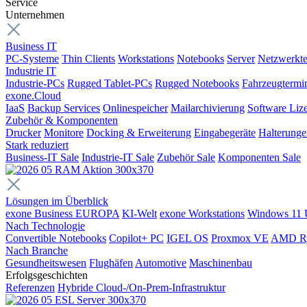
Service
Unternehmen
Business IT
PC-Systeme
Thin Clients
Workstations
Notebooks
Server
Netzwerkte
Industrie IT
Industrie-PCs
Rugged Tablet-PCs
Rugged Notebooks
Fahrzeugtermi
exone.Cloud
IaaS
Backup Services
Onlinespeicher
Mailarchivierung
Software Liz
Zubehör & Komponenten
Drucker
Monitore
Docking & Erweiterung
Eingabegeräte
Halterung
Stark reduziert
Business-IT Sale
Industrie-IT Sale
Zubehör Sale
Komponenten Sale
Lösungen im Überblick
exone Business EUROPA
KI-Welt
exone Workstations
Windows 11 
Nach Technologie
Convertible Notebooks
Copilot+ PC
IGEL OS
Proxmox VE
AMD R
Nach Branche
Gesundheitswesen
Flughäfen
Automotive
Maschinenbau
Erfolgsgeschichten
Referenzen
Hybride Cloud-/On-Prem-Infrastruktur