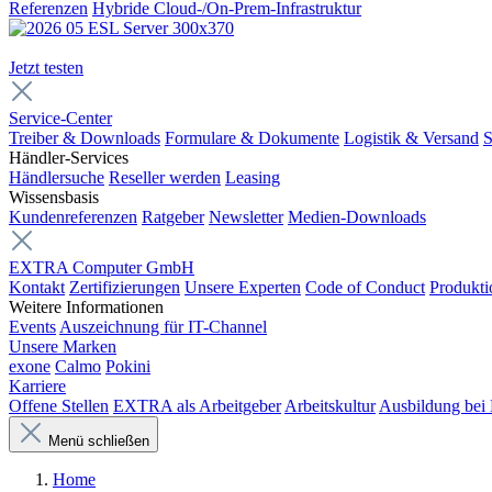
Referenzen
Hybride Cloud-/On-Prem-Infrastruktur
Jetzt testen
Service-Center
Treiber & Downloads
Formulare & Dokumente
Logistik & Versand
S
Händler-Services
Händlersuche
Reseller werden
Leasing
Wissensbasis
Kundenreferenzen
Ratgeber
Newsletter
Medien-Downloads
EXTRA Computer GmbH
Kontakt
Zertifizierungen
Unsere Experten
Code of Conduct
Produkti
Weitere Informationen
Events
Auszeichnung für IT-Channel
Unsere Marken
exone
Calmo
Pokini
Karriere
Offene Stellen
EXTRA als Arbeitgeber
Arbeitskultur
Ausbildung be
Menü schließen
Home