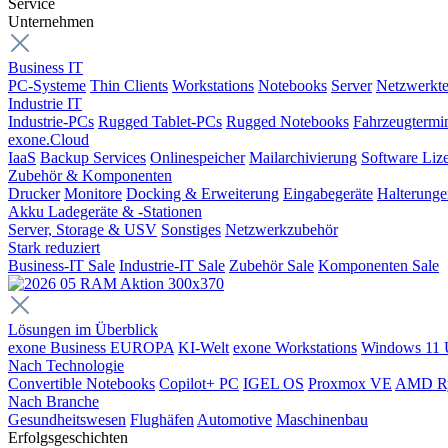
Service
Unternehmen
Business IT
PC-Systeme
Thin Clients
Workstations
Notebooks
Server
Netzwerkte
Industrie IT
Industrie-PCs
Rugged Tablet-PCs
Rugged Notebooks
Fahrzeugtermi
exone.Cloud
IaaS
Backup Services
Onlinespeicher
Mailarchivierung
Software Liz
Zubehör & Komponenten
Drucker
Monitore
Docking & Erweiterung
Eingabegeräte
Halterung
Akku Ladegeräte & -Stationen
Server, Storage & USV
Sonstiges
Netzwerkzubehör
Stark reduziert
Business-IT Sale
Industrie-IT Sale
Zubehör Sale
Komponenten Sale
Lösungen im Überblick
exone Business EUROPA
KI-Welt
exone Workstations
Windows 11 
Nach Technologie
Convertible Notebooks
Copilot+ PC
IGEL OS
Proxmox VE
AMD R
Nach Branche
Gesundheitswesen
Flughäfen
Automotive
Maschinenbau
Erfolgsgeschichten