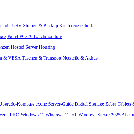
chnik
USV
Storage & Backup
Konferenztechnik
nals
Panel-PCs & Touchmonitore
enzen
Hosted Server
Housing
en & VESA
Taschen & Transport
Netzteile & Akkus
Upgrade-Kompass
exone Server-Guide
Digital Signage
Zebra Tablets 
yzen PRO
Windows 11
Windows 11 IoT
Windows Server 2025
Alle a