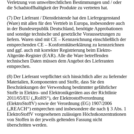
Verletzung von umweltrechtlichen Bestimmungen und / oder
die Schadstoffhaltigkeit der Produkte zu vertreten hat.
(7) Der Lieferant / Dienstleistende hat den Liefergegenstand
(Ware) mit allen für den Vertrieb in Europa, insbesondere auch
in der Bundesrepublik Deutschland, benötigte Approbationen
und sonstige technische und gesetzliche Voraussetzungen zu
liefern. Waren sind mit CE – Kennzeichnung einschließlich der
entsprechenden CE – Konformitätserklärung zu kennzeichnen
und ggf. auch mit korrekter Registrierung beim Elektro-
Altgeräte-Register (EAR). Alle die Ware betreffenden
technischen Daten müssen dem Angebot des Lieferanten
entsprechen.
(8) Der Lieferant verpflichtet sich hinsichtlich aller zu liefernder
Materialien, Komponenten und Stoffe, dass Sie den
Beschränkungen der Verwendung bestimmter gefährlicher
Stoffe in Elektro- und Elektronikgeräten aus der Richtlinie
2011/65/EU („RoHS“), der Elektrostoffverordnung
(ElektroStoffV) sowie der Verordnung (EG) 1907/2006
(„REACH“) entsprechen und insbesondere die nach § 3 Abs. 1
ElektroStoffV vorgesehenen zulässigen Höchstkonzentrationen
von Stoffen in der jeweils geltenden Fassung nicht
überschritten werden.