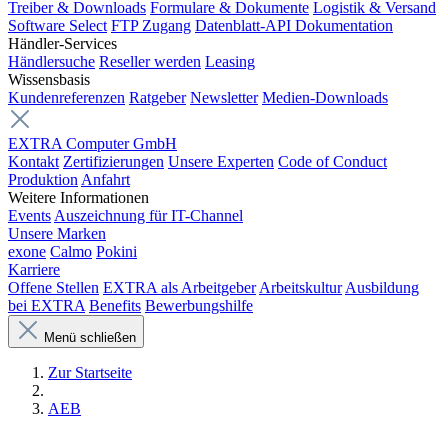
Treiber & Downloads
Formulare & Dokumente
Logistik & Versand
Software Select
FTP Zugang
Datenblatt-API Dokumentation
Händler-Services
Händlersuche
Reseller werden
Leasing
Wissensbasis
Kundenreferenzen
Ratgeber
Newsletter
Medien-Downloads
EXTRA Computer GmbH
Kontakt
Zertifizierungen
Unsere Experten
Code of Conduct
Produktion
Anfahrt
Weitere Informationen
Events
Auszeichnung für IT-Channel
Unsere Marken
exone
Calmo
Pokini
Karriere
Offene Stellen
EXTRA als Arbeitgeber
Arbeitskultur
Ausbildung
bei EXTRA
Benefits
Bewerbungshilfe
Menü schließen
Zur Startseite
AEB