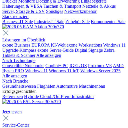
Drucker
Monitore
Docking & Erweiterung
Eingabegeräte
Halterungen & VESA
Taschen & Transport
Netzteile & Akkus
Server, Storage & USV
Sonstiges
Netzwerkzubehör
Stark reduziert
Business-IT Sale
Industrie-IT Sale
Zubehör Sale
Komponenten Sale
Lösungen im Überblick
exone Business EUROPA
KI-Welt
exone Workstations
Windows 11
Upgrade-Kompass
exone Server-Guide
Digital Signage
Zebra
Tablets & Scanner
Alle anzeigen
Nach Technologie
Convertible Notebooks
Copilot+ PC
IGEL OS
Proxmox VE
AMD
Ryzen PRO
Windows 11
Windows 11 IoT
Windows Server 2025
Alle anzeigen
Nach Branche
Gesundheitswesen
Flughäfen
Automotive
Maschinenbau
Erfolgsgeschichten
Referenzen
Hybride Cloud-/On-Prem-Infrastruktur
Jetzt testen
Service-Center