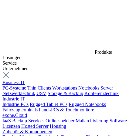
Produkte
Lösungen
Service
Unternehmen
Business IT
PC-Systeme
Thin Clients
Workstations
Notebooks
Server
Netzwerktechnik
USV
Storage & Backup
Konferenztechnik
Industrie IT
Industrie-PCs
Rugged Tablet-PCs
Rugged Notebooks
Fahrzeugterminals
Panel-PCs & Touchmonitore
exone.Cloud
IaaS
Backup Services
Onlinespeicher
Mailarchivierung
Software
Lizenzen
Hosted Server
Housing
Zubehör & Komponenten