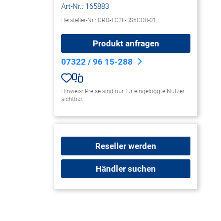
 Ladegeräte & -
Art-Nr.:
165883
ionen
Hersteller-Nr.: CRD-TC2L-BS5COB-01
 Storage & USV
Produkt anfragen
ges
rkzubehör
07322 / 96 15-288
Hinweis: Preise sind nur für eingeloggte Nutzer
sichtbar.
Reseller werden
Händler suchen