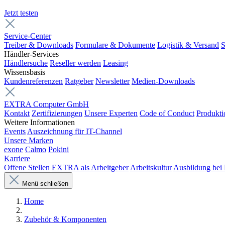
Jetzt testen
Service-Center
Treiber & Downloads
Formulare & Dokumente
Logistik & Versand
S
Händler-Services
Händlersuche
Reseller werden
Leasing
Wissensbasis
Kundenreferenzen
Ratgeber
Newsletter
Medien-Downloads
EXTRA Computer GmbH
Kontakt
Zertifizierungen
Unsere Experten
Code of Conduct
Produkti
Weitere Informationen
Events
Auszeichnung für IT-Channel
Unsere Marken
exone
Calmo
Pokini
Karriere
Offene Stellen
EXTRA als Arbeitgeber
Arbeitskultur
Ausbildung be
Menü schließen
Home
Zubehör & Komponenten