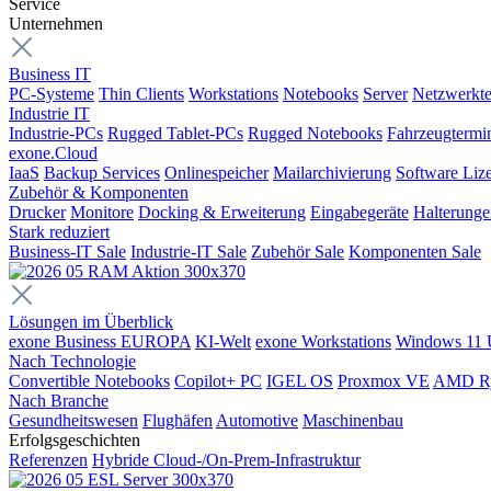
Service
Unternehmen
Business IT
PC-Systeme
Thin Clients
Workstations
Notebooks
Server
Netzwerkte
Industrie IT
Industrie-PCs
Rugged Tablet-PCs
Rugged Notebooks
Fahrzeugtermi
exone.Cloud
IaaS
Backup Services
Onlinespeicher
Mailarchivierung
Software Liz
Zubehör & Komponenten
Drucker
Monitore
Docking & Erweiterung
Eingabegeräte
Halterung
Stark reduziert
Business-IT Sale
Industrie-IT Sale
Zubehör Sale
Komponenten Sale
Lösungen im Überblick
exone Business EUROPA
KI-Welt
exone Workstations
Windows 11 
Nach Technologie
Convertible Notebooks
Copilot+ PC
IGEL OS
Proxmox VE
AMD R
Nach Branche
Gesundheitswesen
Flughäfen
Automotive
Maschinenbau
Erfolgsgeschichten
Referenzen
Hybride Cloud-/On-Prem-Infrastruktur