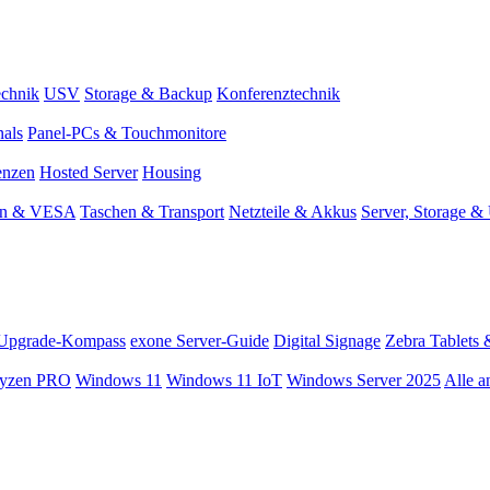
chnik
USV
Storage & Backup
Konferenztechnik
nals
Panel-PCs & Touchmonitore
enzen
Hosted Server
Housing
en & VESA
Taschen & Transport
Netzteile & Akkus
Server, Storage 
Upgrade-Kompass
exone Server-Guide
Digital Signage
Zebra Tablets 
yzen PRO
Windows 11
Windows 11 IoT
Windows Server 2025
Alle a