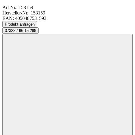
Art-Nr.:
153159
Hersteller-Nr.: 153159
EAN: 4050487531593
Produkt anfragen
07322 / 96 15-288