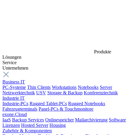
Produkte
Lösungen
Service
Unternehmen
Business IT
PC-Systeme
Thin Clients
Workstations
Notebooks
Server
Netzwerktechnik
USV
Storage & Backup
Konferenztechnik
Industrie IT
Industrie-PCs
Rugged Tablet-PCs
Rugged Notebooks
Fahrzeugterminals
Panel-PCs & Touchmonitore
exone.Cloud
IaaS
Backup Services
Onlinespeicher
Mailarchivierung
Software
Lizenzen
Hosted Server
Housing
Zubehör & Komponenten