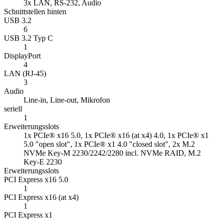
3x LAN, RS-232, Audio
Schnittstellen hinten
USB 3.2
6
USB 3.2 Typ C
1
DisplayPort
4
LAN (RJ-45)
3
Audio
Line-in, Line-out, Mikrofon
seriell
1
Erweiterungsslots
1x PCIe® x16 5.0, 1x PCIe® x16 (at x4) 4.0, 1x PCIe® x1
5.0 "open slot", 1x PCIe® x1 4.0 "closed slot", 2x M.2
NVMe Key-M 2230/2242/2280 incl. NVMe RAID, M.2
Key-E 2230
Erweiterungsslots
PCI Express x16 5.0
1
PCI Express x16 (at x4)
1
PCI Express x1