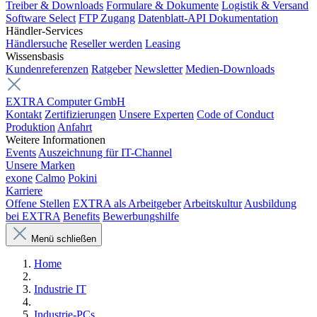
Treiber & Downloads
Formulare & Dokumente
Logistik & Versand
Software Select
FTP Zugang
Datenblatt-API Dokumentation
Händler-Services
Händlersuche
Reseller werden
Leasing
Wissensbasis
Kundenreferenzen
Ratgeber
Newsletter
Medien-Downloads
EXTRA Computer GmbH
Kontakt
Zertifizierungen
Unsere Experten
Code of Conduct
Produktion
Anfahrt
Weitere Informationen
Events
Auszeichnung für IT-Channel
Unsere Marken
exone
Calmo
Pokini
Karriere
Offene Stellen
EXTRA als Arbeitgeber
Arbeitskultur
Ausbildung
bei EXTRA
Benefits
Bewerbungshilfe
Menü schließen
Home
Industrie IT
Industrie-PCs