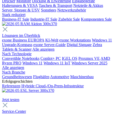
Drucker
Monitore
Docking & Erweiterung
Eingabegeräte
Halterungen & VESA
Taschen & Transport
Netzteile & Akkus
Server, Storage & USV
Sonstiges
Netzwerkzubehör
Stark reduziert
Business-IT Sale
Industrie-IT Sale
Zubehör Sale
Komponenten Sale
Lösungen im Überblick
exone Business EUROPA
KI-Welt
exone Workstations
Windows 11
Upgrade-Kompass
exone Server-Guide
Digital Signage
Zebra
Tablets & Scanner
Alle anzeigen
Nach Technologie
Convertible Notebooks
Copilot+ PC
IGEL OS
Proxmox VE
AMD
Ryzen PRO
Windows 11
Windows 11 IoT
Windows Server 2025
Alle anzeigen
Nach Branche
Gesundheitswesen
Flughäfen
Automotive
Maschinenbau
Erfolgsgeschichten
Referenzen
Hybride Cloud-/On-Prem-Infrastruktur
Jetzt testen
Service-Center