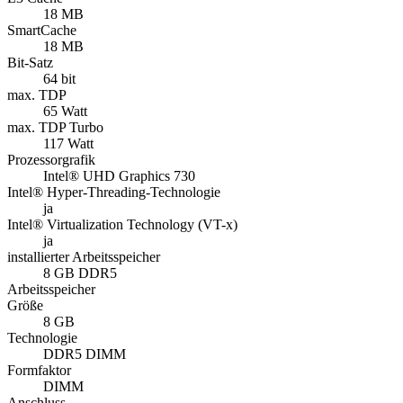
18 MB
SmartCache
18 MB
Bit-Satz
64 bit
max. TDP
65 Watt
max. TDP Turbo
117 Watt
Prozessorgrafik
Intel® UHD Graphics 730
Intel® Hyper-Threading-Technologie
ja
Intel® Virtualization Technology (VT-x)
ja
installierter Arbeitsspeicher
8 GB DDR5
Arbeitsspeicher
Größe
8 GB
Technologie
DDR5 DIMM
Formfaktor
DIMM
Anschluss