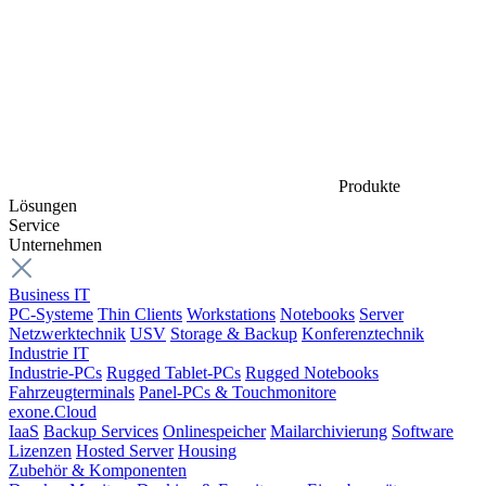
Produkte
Lösungen
Service
Unternehmen
Business IT
PC-Systeme
Thin Clients
Workstations
Notebooks
Server
Netzwerktechnik
USV
Storage & Backup
Konferenztechnik
Industrie IT
Industrie-PCs
Rugged Tablet-PCs
Rugged Notebooks
Fahrzeugterminals
Panel-PCs & Touchmonitore
exone.Cloud
IaaS
Backup Services
Onlinespeicher
Mailarchivierung
Software
Lizenzen
Hosted Server
Housing
Zubehör & Komponenten