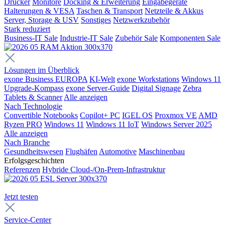
Drucker
Monitore
Docking & Erweiterung
Eingabegeräte
Halterungen & VESA
Taschen & Transport
Netzteile & Akkus
Server, Storage & USV
Sonstiges
Netzwerkzubehör
Stark reduziert
Business-IT Sale
Industrie-IT Sale
Zubehör Sale
Komponenten Sale
Lösungen im Überblick
exone Business EUROPA
KI-Welt
exone Workstations
Windows 11
Upgrade-Kompass
exone Server-Guide
Digital Signage
Zebra
Tablets & Scanner
Alle anzeigen
Nach Technologie
Convertible Notebooks
Copilot+ PC
IGEL OS
Proxmox VE
AMD
Ryzen PRO
Windows 11
Windows 11 IoT
Windows Server 2025
Alle anzeigen
Nach Branche
Gesundheitswesen
Flughäfen
Automotive
Maschinenbau
Erfolgsgeschichten
Referenzen
Hybride Cloud-/On-Prem-Infrastruktur
Jetzt testen
Service-Center