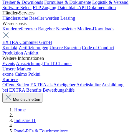
Treiber & Downloads
Formulare & Dokumente
Logistik & Versand
Software Select
FTP Zugang
Datenblatt-API Dokumentation
Händler-Services
Händlersuche
Reseller werden
Leasing
Wissensbasis
Kundenreferenzen
Ratgeber
Newsletter
Medien-Downloads
EXTRA Computer GmbH
Kontakt
Zertifizierungen
Unsere Experten
Code of Conduct
Produktion
Anfahrt
Weitere Informationen
Events
Auszeichnung für IT-Channel
Unsere Marken
exone
Calmo
Pokini
Karriere
Offene Stellen
EXTRA als Arbeitgeber
Arbeitskultur
Ausbildung
bei EXTRA
Benefits
Bewerbungshilfe
Menü schließen
Home
Industrie IT
Panel-PCs & Touchmonitore