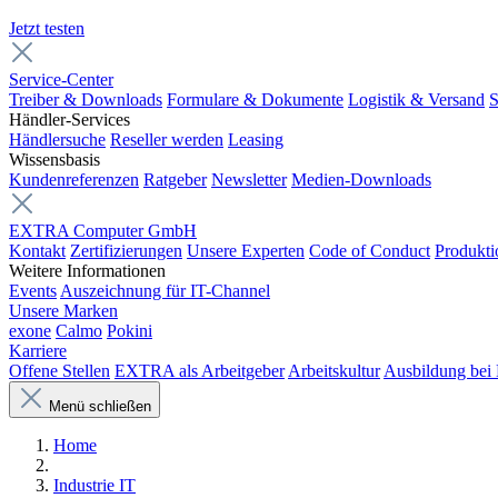
Jetzt testen
Service-Center
Treiber & Downloads
Formulare & Dokumente
Logistik & Versand
S
Händler-Services
Händlersuche
Reseller werden
Leasing
Wissensbasis
Kundenreferenzen
Ratgeber
Newsletter
Medien-Downloads
EXTRA Computer GmbH
Kontakt
Zertifizierungen
Unsere Experten
Code of Conduct
Produkti
Weitere Informationen
Events
Auszeichnung für IT-Channel
Unsere Marken
exone
Calmo
Pokini
Karriere
Offene Stellen
EXTRA als Arbeitgeber
Arbeitskultur
Ausbildung be
Menü schließen
Home
Industrie IT