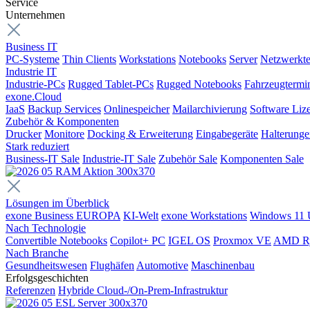
Service
Unternehmen
Business IT
PC-Systeme
Thin Clients
Workstations
Notebooks
Server
Netzwerkte
Industrie IT
Industrie-PCs
Rugged Tablet-PCs
Rugged Notebooks
Fahrzeugtermi
exone.Cloud
IaaS
Backup Services
Onlinespeicher
Mailarchivierung
Software Liz
Zubehör & Komponenten
Drucker
Monitore
Docking & Erweiterung
Eingabegeräte
Halterung
Stark reduziert
Business-IT Sale
Industrie-IT Sale
Zubehör Sale
Komponenten Sale
Lösungen im Überblick
exone Business EUROPA
KI-Welt
exone Workstations
Windows 11 
Nach Technologie
Convertible Notebooks
Copilot+ PC
IGEL OS
Proxmox VE
AMD R
Nach Branche
Gesundheitswesen
Flughäfen
Automotive
Maschinenbau
Erfolgsgeschichten
Referenzen
Hybride Cloud-/On-Prem-Infrastruktur