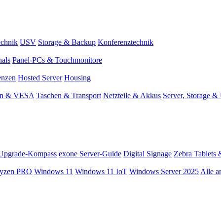
chnik
USV
Storage & Backup
Konferenztechnik
nals
Panel-PCs & Touchmonitore
enzen
Hosted Server
Housing
en & VESA
Taschen & Transport
Netzteile & Akkus
Server, Storage 
Upgrade-Kompass
exone Server-Guide
Digital Signage
Zebra Tablets 
yzen PRO
Windows 11
Windows 11 IoT
Windows Server 2025
Alle a