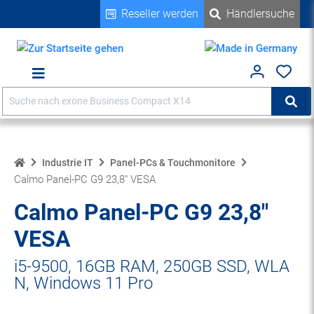
Reseller werden
Händlersuche
alt springen
Suche
Suc
Home
Industrie IT
Panel-PCs & Touchmonitore
Calmo Panel-PC G9 23,8" VESA
Calmo Panel-PC G9 23,8"
VESA
i5-9500, 16GB RAM, 250GB SSD, WLA
N, Windows 11 Pro