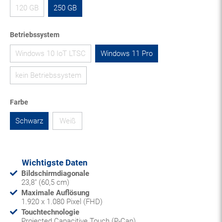
120 GB
250 GB
Betriebssystem
Windows 10 IoT LTSC
Windows 11 Pro
kein Betriebssystem
Farbe
Schwarz
Weiß
Wichtigste Daten
Bildschirmdiagonale
23,8" (60,5 cm)
Maximale Auflösung
1.920 x 1.080 Pixel (FHD)
Touchtechnologie
Projected Capacitive Touch (P-Cap)