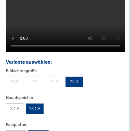
Variante auswählen:
Bildschirmgröße
15,6"
19"
21,5"
23,8"
Hauptspeicher
8 GB
16 GB
Festplatten