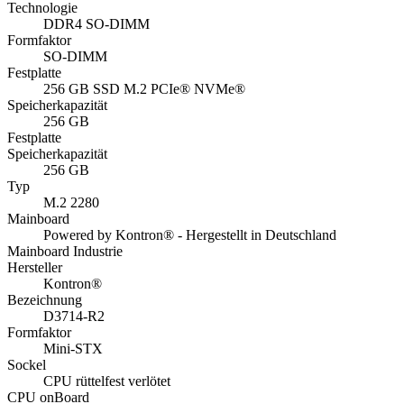
Powered by Kontron® - Hergestellt in Deutschland
Mainboard Industrie
Hersteller
Kontron®
Bezeichnung
D3714-R2
Formfaktor
Mini-STX
Sockel
CPU rüttelfest verlötet
CPU onBoard
AMD Ryzen Embedded R1305G (2x 1,50 GHz bis 2,80
GHz, 10W TDP)
Arbeitsspeicher max.
2x SO-DIMM DDR4 PC2400, max 32 GB (ECC + Non-
ECC)
Arbeitsspeicher max. Größe
16 GB
Arbeitsspeicher Steckplätze
2
Arbeitsspeicher Technologie
DDR4 SO-DIMM
Grafik onBoard
AMD Radeon™ VEGA
max. Auflösung HDMI