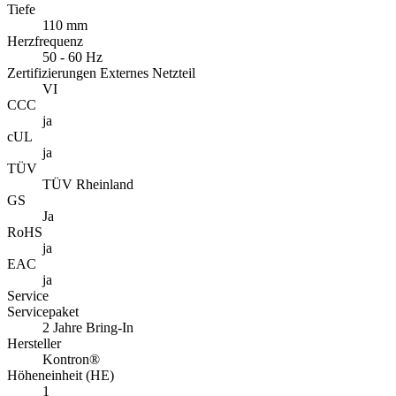
RoHS
ja
EAC
ja
Service
Servicepaket
2 Jahre Bring-In
Hersteller
Kontron®
Höheneinheit (HE)
1
TDP
10 Watt
Mainboard Zubehör
Slotblecherweiterung
1x seriell (Slotblech mit 9pol. seriell Stecker)
Schnittstelle
interner 2mm COM
Industrie
Kühlung
passiv
Langzeitverfügbarkeit
2027
Geräuschentwicklung
0 dB(A)