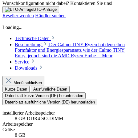
Menü schließen
Kurze Daten
Ausführliche Daten
Datenblatt kurze Version (DE) herunterladen
Datenblatt ausführliche Version (DE) herunterladen
installierter Arbeitsspeicher
8 GB DDR4 SO-DIMM
Arbeitsspeicher
Größe
8 GB
Technologie
DDR4 SO-DIMM
Formfaktor
SO-DIMM
Festplatte
256 GB SSD M.2 PCIe® NVMe®
Speicherkapazität
256 GB
Festplatte
Speicherkapazität
256 GB
Typ
M.2 2280
Mainboard