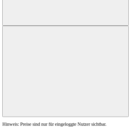
Hinweis: Preise sind nur für eingeloggte Nutzer sichtbar.
Wunschkonfiguration nicht dabei? Kontaktieren Sie uns!
BTO-Anfrage
Reseller werden
Händler suchen
Loading...
Technische Daten
Beschreibung
Der Calmo TINY Ryzen hat denselben
Formfaktor und Energiesparansatz wie der Calmo TINY
Entry, jedoch sind die AMD Ryzen Embe…
Mehr
Service
Downloads