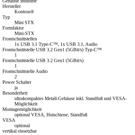
2
Power Schalter
ja
Besonderheit
ultrakompaktes Metall-Gehäuse inkl. Standfuß und VESA-
Möglichkeit
Montagemöglichkeit
optional VESA, Hutschiene, Standfuß
VESA
optional
vertikal einsetzbar
ja
horizontal einsetzbar
ja
19" Umbaufähig
optional
Sicherheit
Kensington Lock
IP-Staubschutzart (Zahl1)
2
IP-Wasserschutzart (Zahl 2)
0
Schutzart
IP 20
Farbe