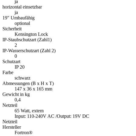
schwarz
Abmessungen (B x H x T)
147 x 36 x 165 mm
Gewicht in kg
0,4
Netzteil
65 Watt, extern
Input: 110-240V AC /Output: 19V DC
Netzteil
Hersteller
Fortron®
Formfaktor
extern
Bauform
extern
Leistung
65 Watt
Kühlung
aktiv
Geeignet für
UNI Entry, Tiny Entry, Tiny Ryzen, Tab K11, K11B
Eingangsspannungsbereich
110 - 240V AC V
Polarisation
AC