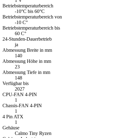
148
Verfügbar bis
2027
CPU-FAN 4-PIN
1
Chassis-FAN 4-PIN
1
4 Pin ATX
1
Gehäuse
Calmo Tiny Ryzen
Gehäuse Industrie
Hersteller
Kontron®
Typ
Mini STX
Formfaktor
Mini-STX
Frontschnittstellen
1x USB 3.1 Type-C™, 1x USB 3.1, Audio
Frontschnittstelle USB 3.2 Gen1 (5GBit/s) Typ-C™
1
Frontschnittstelle USB 3.2 Gen1 (5GBit/s)
1
Frontschnittstelle Audio