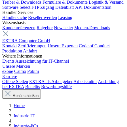
Treiber & Downloads
Formulare & Dokumente
Logistik & Versand
Software Select
FTP Zugang
Datenblatt-API Dokumentation
Händler-Services
Händlersuche
Reseller werden
Leasing
Wissensbasis
Kundenreferenzen
Ratgeber
Newsletter
Medien-Downloads
EXTRA Computer GmbH
Kontakt
Zertifizierungen
Unsere Experten
Code of Conduct
Produktion
Anfahrt
Weitere Informationen
Events
Auszeichnung für IT-Channel
Unsere Marken
exone
Calmo
Pokini
Karriere
Offene Stellen
EXTRA als Arbeitgeber
Arbeitskultur
Ausbildung
bei EXTRA
Benefits
Bewerbungshilfe
Menü schließen
Home
Industrie IT
Industrie-PCs