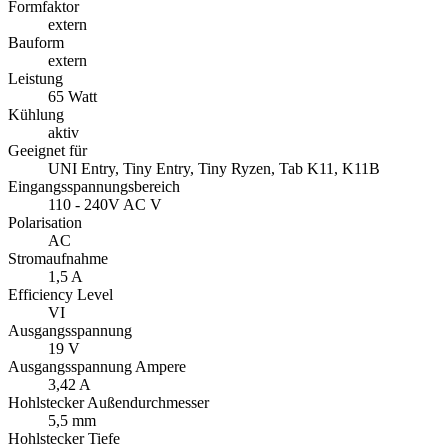
Stromaufnahme
1,5 A
Efficiency Level
VI
Ausgangsspannung
19 V
Ausgangsspannung Ampere
3,42 A
Hohlstecker Außendurchmesser
5,5 mm
Hohlstecker Tiefe
11 mm
Hohlstecker Innendurchmesser
2,5 mm
Stecker bei ext. Netzteil
Hohlstecker 5,5mm x 2,5mm x 11mm
Hohlstecker Polarität
Plus innen
Winkel des Hohlsteckers
90°
Stromzuführung
IEC6 Dreistiftstecker
Netzschalter
nein
Betriebstemperaturbereich