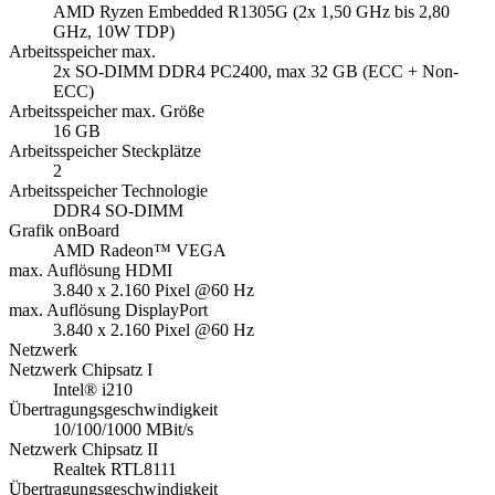
3.840 x 2.160 Pixel @60 Hz
max. Auflösung DisplayPort
3.840 x 2.160 Pixel @60 Hz
Netzwerk
Netzwerk Chipsatz I
Intel® i210
Übertragungsgeschwindigkeit
10/100/1000 MBit/s
Netzwerk Chipsatz II
Realtek RTL8111
Übertragungsgeschwindigkeit
10/100/1000 MBit/s
PXE Unterstützung
ja
Wake on LAN (WOL) Unterstützung
ja
Auto-Power-On Funktion
ja
Audio
Realtek ALC 256 High Definition Audio
Audio
Audio Chipsatz
Realtek ALC 256
Soundmodus
5.1-Kanal High Definition