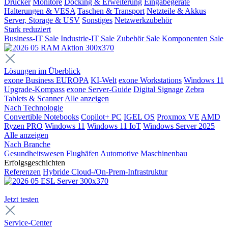
Drucker
Monitore
Docking & Erweiterung
Eingabegeräte
Halterungen & VESA
Taschen & Transport
Netzteile & Akkus
Server, Storage & USV
Sonstiges
Netzwerkzubehör
Stark reduziert
Business-IT Sale
Industrie-IT Sale
Zubehör Sale
Komponenten Sale
Lösungen im Überblick
exone Business EUROPA
KI-Welt
exone Workstations
Windows 11
Upgrade-Kompass
exone Server-Guide
Digital Signage
Zebra
Tablets & Scanner
Alle anzeigen
Nach Technologie
Convertible Notebooks
Copilot+ PC
IGEL OS
Proxmox VE
AMD
Ryzen PRO
Windows 11
Windows 11 IoT
Windows Server 2025
Alle anzeigen
Nach Branche
Gesundheitswesen
Flughäfen
Automotive
Maschinenbau
Erfolgsgeschichten
Referenzen
Hybride Cloud-/On-Prem-Infrastruktur
Jetzt testen
Service-Center