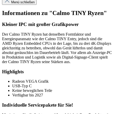
Highlights
Radeon VEGA Grafik
USB-Typ C
Keine beweglichen Teile
Verfügbar bis 2027
Individuelle Servicepakete für Sie!
Maximieren Sie die Leistung und Langlebigkeit Ihres Produkts mit
unserem maßgeschneidertem Service!
Um ein Servicepaket hinzuzufügen, legen Sie zunächst das
gewünschte Produkt in den Warenkorb.
Anschließend können Sie die passende Service-Option bequem
während des Bestellvorgangs auswählen.
Servicepaket
Basis IND III
Service-Dauer
3 Jahre
5 Jahre
Leistungsmerkmale
+