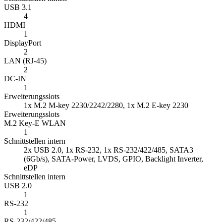
M.2 Key-E WLAN
1
Schnittstellen intern
2x USB 2.0, 1x RS-232, 1x RS-232/422/485, SATA3
(6Gb/s), SATA-Power, LVDS, GPIO, Backlight Inverter,
eDP
Schnittstellen intern
USB 2.0
1
RS-232
1
RS-232/422/485
1
Trusted Platform Modul (TPM)
ja (TPM 2.0)
GPIO
8-Bit I/O
LVDS
ja
Backlight Inverter
ja
SATA3 (6Gb/s)
1
SATA Power out
1