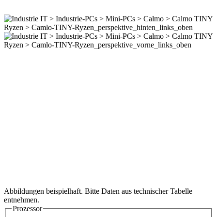
Abbildungen beispielhaft. Bitte Daten aus technischer Tabelle
entnehmen.
Prozessor
AMD Ryzen™ Embedded R
Hauptspeicher
8 GB
Festplatten
250 GB
Wichtigste Daten
installierter Arbeitsspeicher
8 GB DDR4 SO-DIMM
Festplatte
256 GB SSD M.2 PCIe® NVMe®