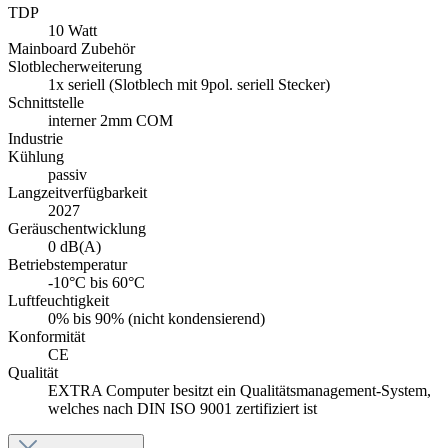
Betriebstemperatur
-10°C bis 60°C
Luftfeuchtigkeit
0% bis 90% (nicht kondensierend)
Konformität
CE
Qualität
EXTRA Computer besitzt ein Qualitätsmanagement-System,
welches nach DIN ISO 9001 zertifiziert ist
Menü schließen
Informationen zu "Calmo TINY Ryzen"
Kleiner IPC mit großer Grafikpower
Der Calmo TINY Ryzen hat denselben Formfaktor und
Energiesparansatz wie der Calmo TINY Entry, jedoch sind die
AMD Ryzen Embedded CPUs in der Lage, bis zu drei 4K-Displays
gleichzeitig zu betreiben, obwohl das Gerät lüfterlos und damit
absolut geräuschlos im Dauerbetrieb läuft. Vor allem als Anzeige-PC
in Produktion und Logistik sowie als Digital-Signage-Client spielt
der Calmo TINY Ryzen seine Stärken aus.