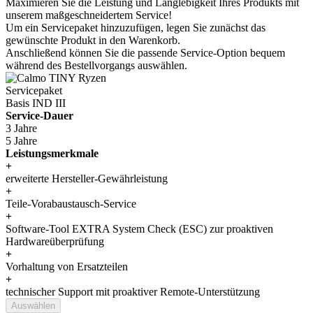
erweiterte Hersteller-Gewährleistung
+
Teile-Vorabaustausch-Service
+
Software-Tool EXTRA System Check (ESC) zur proaktiven
Hardwareüberprüfung
+
Vorhaltung von Ersatzteilen
+
technischer Support mit proaktiver Remote-Unterstützung
Auswählen
Weitere Informationen zu all unseren Servicepaketen
finden Sie hier.
Menü schließen
Datenblätter
Wir stellen Ihnen automatisch generierte Datenblätter zu dieser
Konfiguration zur Verfügung. Nutzen Sie diese um Ihre Kunden
von unseren Produkten zu überzeugen.
Datenblatt kurze Version (DE)
Datenblatt kurze Version (EN)
Datenblatt ausführliche Version (DE)
Datenblatt ausführliche Version (EN)