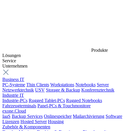
Produkte
Lösungen
Service
Unternehmen
Business IT
PC-Systeme
Thin Clients
Workstations
Notebooks
Server
Netzwerktechnik
USV
Storage & Backup
Konferenztechnik
Industrie IT
Industrie-PCs
Rugged Tablet-PCs
Rugged Notebooks
Fahrzeugterminals
Panel-PCs & Touchmonitore
exone.Cloud
IaaS
Backup Services
Onlinespeicher
Mailarchivierung
Software
Lizenzen
Hosted Server
Housing
Zubehör & Komponenten