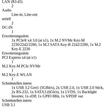
LAN (RJ-45)
2
Audio
Line-in, Line-out
seriell
2
DC-IN
1
Erweiterungsslots
1x PCIe® x4 3.0 (at x1), 1x M.2 NVMe Key-M
2230/2242/2280, 1x M.2 SATA Key-B 2242/2280, 1x M.2
Key-E 2230
Erweiterungsslots
PCI Express x4 (at x1)
1
M.2 Key-M PCIe NVMe
1
M.2 Key-E WLAN
1
Schnittstellen intern
1x USB 3.2 Gen1 (5GBit/s), 2x USB 2.0, 1x USB 2.0 Stick,
2x RS-232, 1x SATA3 (6Gb/s), 1x LVDS, 1x Backlight
Inverter, 1x eDP, 1x GPIO 8Bit, 1x S/PDIF out
Schnittstellen intern
USB 3.1