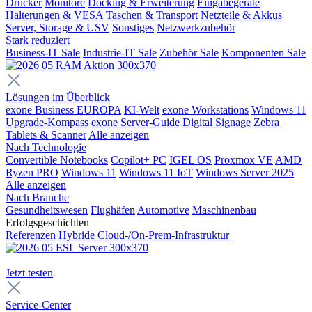
Drucker
Monitore
Docking & Erweiterung
Eingabegeräte
Halterungen & VESA
Taschen & Transport
Netzteile & Akkus
Server, Storage & USV
Sonstiges
Netzwerkzubehör
Stark reduziert
Business-IT Sale
Industrie-IT Sale
Zubehör Sale
Komponenten Sale
Lösungen im Überblick
exone Business EUROPA
KI-Welt
exone Workstations
Windows 11
Upgrade-Kompass
exone Server-Guide
Digital Signage
Zebra
Tablets & Scanner
Alle anzeigen
Nach Technologie
Convertible Notebooks
Copilot+ PC
IGEL OS
Proxmox VE
AMD
Ryzen PRO
Windows 11
Windows 11 IoT
Windows Server 2025
Alle anzeigen
Nach Branche
Gesundheitswesen
Flughäfen
Automotive
Maschinenbau
Erfolgsgeschichten
Referenzen
Hybride Cloud-/On-Prem-Infrastruktur
Jetzt testen
Service-Center