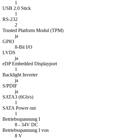
1
USB 2.0 Stick
1
RS-232
2
Trusted Platform Modul (TPM)
ja
GPIO
8-Bit I/O
LVDS
ja
eDP Embedded Displayport
1
Backlight Inverter
ja
S/PDIF
ja
SATA3 (6Gb/s)
1
SATA Power out
1
Betriebsspannung I
8 - 34V DC
Betriebsspannung I von
8 V