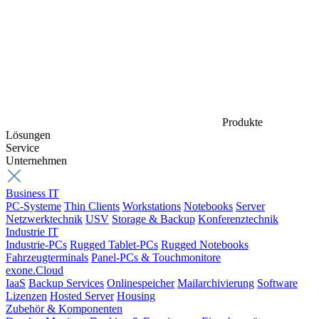
Produkte
Lösungen
Service
Unternehmen
Business IT
PC-Systeme
Thin Clients
Workstations
Notebooks
Server
Netzwerktechnik
USV
Storage & Backup
Konferenztechnik
Industrie IT
Industrie-PCs
Rugged Tablet-PCs
Rugged Notebooks
Fahrzeugterminals
Panel-PCs & Touchmonitore
exone.Cloud
IaaS
Backup Services
Onlinespeicher
Mailarchivierung
Software
Lizenzen
Hosted Server
Housing
Zubehör & Komponenten