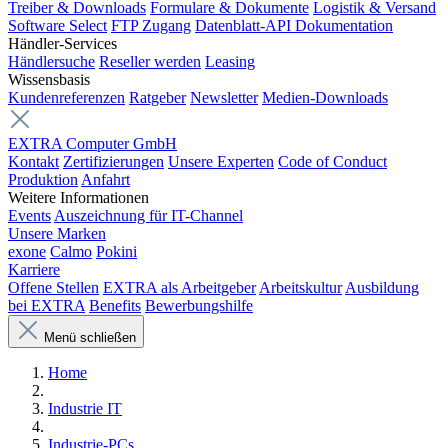
Treiber & Downloads
Formulare & Dokumente
Logistik & Versand
Software Select
FTP Zugang
Datenblatt-API Dokumentation
Händler-Services
Händlersuche
Reseller werden
Leasing
Wissensbasis
Kundenreferenzen
Ratgeber
Newsletter
Medien-Downloads
EXTRA Computer GmbH
Kontakt
Zertifizierungen
Unsere Experten
Code of Conduct
Produktion
Anfahrt
Weitere Informationen
Events
Auszeichnung für IT-Channel
Unsere Marken
exone
Calmo
Pokini
Karriere
Offene Stellen
EXTRA als Arbeitgeber
Arbeitskultur
Ausbildung
bei EXTRA
Benefits
Bewerbungshilfe
Menü schließen
Home
Industrie IT
Industrie-PCs