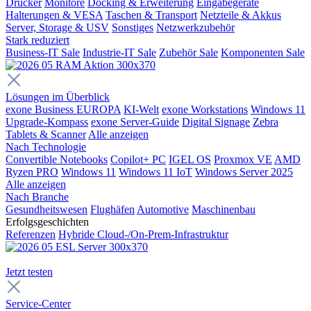
Drucker
Monitore
Docking & Erweiterung
Eingabegeräte
Halterungen & VESA
Taschen & Transport
Netzteile & Akkus
Server, Storage & USV
Sonstiges
Netzwerkzubehör
Stark reduziert
Business-IT Sale
Industrie-IT Sale
Zubehör Sale
Komponenten Sale
Lösungen im Überblick
exone Business EUROPA
KI-Welt
exone Workstations
Windows 11
Upgrade-Kompass
exone Server-Guide
Digital Signage
Zebra
Tablets & Scanner
Alle anzeigen
Nach Technologie
Convertible Notebooks
Copilot+ PC
IGEL OS
Proxmox VE
AMD
Ryzen PRO
Windows 11
Windows 11 IoT
Windows Server 2025
Alle anzeigen
Nach Branche
Gesundheitswesen
Flughäfen
Automotive
Maschinenbau
Erfolgsgeschichten
Referenzen
Hybride Cloud-/On-Prem-Infrastruktur
Jetzt testen
Service-Center