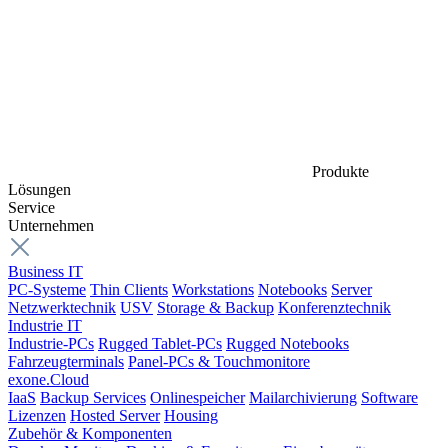
Produkte
Lösungen
Service
Unternehmen
Business IT
PC-Systeme
Thin Clients
Workstations
Notebooks
Server
Netzwerktechnik
USV
Storage & Backup
Konferenztechnik
Industrie IT
Industrie-PCs
Rugged Tablet-PCs
Rugged Notebooks
Fahrzeugterminals
Panel-PCs & Touchmonitore
exone.Cloud
IaaS
Backup Services
Onlinespeicher
Mailarchivierung
Software
Lizenzen
Hosted Server
Housing
Zubehör & Komponenten