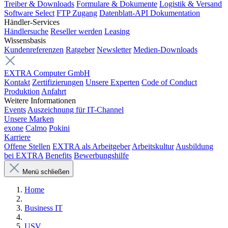
Treiber & Downloads
Formulare & Dokumente
Logistik & Versand
Software Select
FTP Zugang
Datenblatt-API Dokumentation
Händler-Services
Händlersuche
Reseller werden
Leasing
Wissensbasis
Kundenreferenzen
Ratgeber
Newsletter
Medien-Downloads
EXTRA Computer GmbH
Kontakt
Zertifizierungen
Unsere Experten
Code of Conduct
Produktion
Anfahrt
Weitere Informationen
Events
Auszeichnung für IT-Channel
Unsere Marken
exone
Calmo
Pokini
Karriere
Offene Stellen
EXTRA als Arbeitgeber
Arbeitskultur
Ausbildung
bei EXTRA
Benefits
Bewerbungshilfe
Menü schließen
Home
Business IT
USV