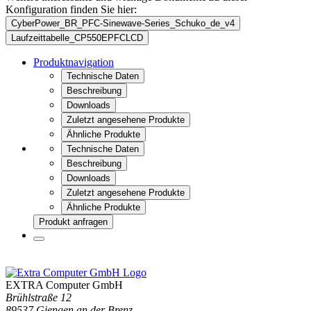
Konfiguration finden Sie hier:
CyberPower_BR_PFC-Sinewave-Series_Schuko_de_v4
Laufzeittabelle_CP550EPFCLCD
Produktnavigation
Technische Daten
Beschreibung
Downloads
Zuletzt angesehene Produkte
Ähnliche Produkte
Technische Daten
Beschreibung
Downloads
Zuletzt angesehene Produkte
Ähnliche Produkte
Produkt anfragen
EXTRA Computer GmbH
Brühlstraße 12
89537 Giengen an der Brenz