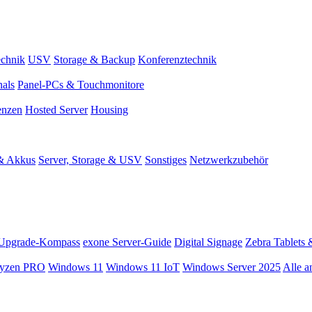
chnik
USV
Storage & Backup
Konferenztechnik
nals
Panel-PCs & Touchmonitore
enzen
Hosted Server
Housing
 & Akkus
Server, Storage & USV
Sonstiges
Netzwerkzubehör
Upgrade-Kompass
exone Server-Guide
Digital Signage
Zebra Tablets 
yzen PRO
Windows 11
Windows 11 IoT
Windows Server 2025
Alle a