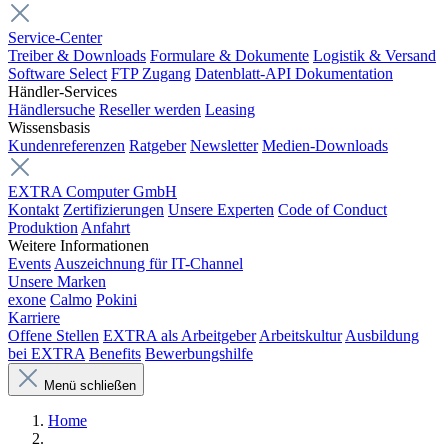
Service-Center
Treiber & Downloads
Formulare & Dokumente
Logistik & Versand
Software Select
FTP Zugang
Datenblatt-API Dokumentation
Händler-Services
Händlersuche
Reseller werden
Leasing
Wissensbasis
Kundenreferenzen
Ratgeber
Newsletter
Medien-Downloads
EXTRA Computer GmbH
Kontakt
Zertifizierungen
Unsere Experten
Code of Conduct
Produktion
Anfahrt
Weitere Informationen
Events
Auszeichnung für IT-Channel
Unsere Marken
exone
Calmo
Pokini
Karriere
Offene Stellen
EXTRA als Arbeitgeber
Arbeitskultur
Ausbildung
bei EXTRA
Benefits
Bewerbungshilfe
Menü schließen
Home