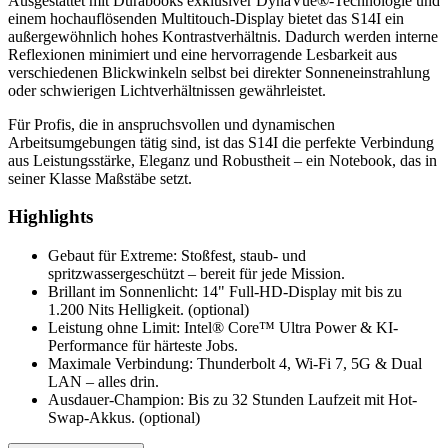
Ausgestattet mit Durabooks exklusiver DynaVue®-Technologie und
einem hochauflösenden Multitouch-Display bietet das S14I ein
außergewöhnlich hohes Kontrastverhältnis. Dadurch werden interne
Reflexionen minimiert und eine hervorragende Lesbarkeit aus
verschiedenen Blickwinkeln selbst bei direkter Sonneneinstrahlung
oder schwierigen Lichtverhältnissen gewährleistet.
Für Profis, die in anspruchsvollen und dynamischen
Arbeitsumgebungen tätig sind, ist das S14I die perfekte Verbindung
aus Leistungsstärke, Eleganz und Robustheit – ein Notebook, das in
seiner Klasse Maßstäbe setzt.
Highlights
Gebaut für Extreme: Stoßfest, staub- und
spritzwassergeschützt – bereit für jede Mission.
Brillant im Sonnenlicht: 14" Full-HD-Display mit bis zu
1.200 Nits Helligkeit. (optional)
Leistung ohne Limit: Intel® Core™ Ultra Power & KI-
Performance für härteste Jobs.
Maximale Verbindung: Thunderbolt 4, Wi-Fi 7, 5G & Dual
LAN – alles drin.
Ausdauer-Champion: Bis zu 32 Stunden Laufzeit mit Hot-
Swap-Akkus. (optional)