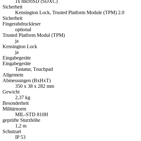
1x microSD (SDXC)
Sicherheit
Kensington Lock, Trusted Platform Module (TPM) 2.0
Sicherheit
Fingerabdruckleser
optional
Trusted Platform Modul (TPM)
ja
Kensington Lock
ja
Eingabegeräte
Eingabegeräte
Tastatur, Touchpad
Allgemein
Abmessungen (BxHxT)
350 x 38 x 282 mm
Gewicht
2,37 kg
Besonderheit
Militärnorm
MIL-STD 810H
geprüfte Sturzhöhe
1,2 m
Schutzart
IP 53