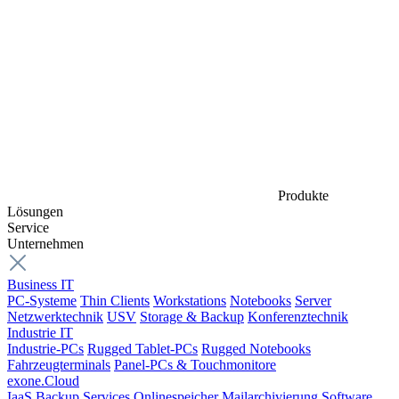
Produkte
Lösungen
Service
Unternehmen
Business IT
PC-Systeme
Thin Clients
Workstations
Notebooks
Server
Netzwerktechnik
USV
Storage & Backup
Konferenztechnik
Industrie IT
Industrie-PCs
Rugged Tablet-PCs
Rugged Notebooks
Fahrzeugterminals
Panel-PCs & Touchmonitore
exone.Cloud
IaaS
Backup Services
Onlinespeicher
Mailarchivierung
Software