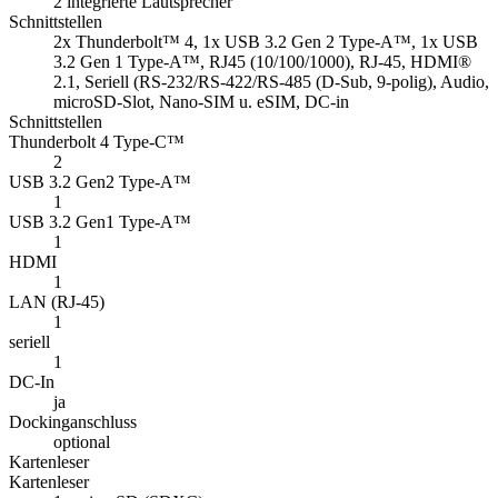
2 integrierte Lautsprecher
Schnittstellen
2x Thunderbolt™ 4, 1x USB 3.2 Gen 2 Type-A™, 1x USB
3.2 Gen 1 Type-A™, RJ45 (10/100/1000), RJ-45, HDMI®
2.1, Seriell (RS-232/RS-422/RS-485 (D-Sub, 9-polig), Audio,
microSD-Slot, Nano-SIM u. eSIM, DC-in
Schnittstellen
Thunderbolt 4 Type-C™
2
USB 3.2 Gen2 Type-A™
1
USB 3.2 Gen1 Type-A™
1
HDMI
1
LAN (RJ-45)
1
seriell
1
DC-In
ja
Dockinganschluss
optional
Kartenleser
Kartenleser