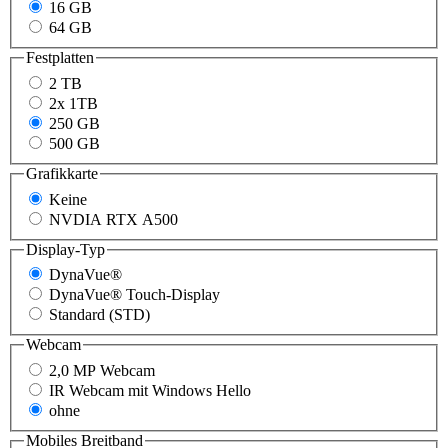
16 GB
64 GB
Festplatten
2 TB
2x 1TB
250 GB
500 GB
Grafikkarte
Keine
NVDIA RTX A500
Display-Typ
DynaVue®
DynaVue® Touch-Display
Standard (STD)
Webcam
2,0 MP Webcam
IR Webcam mit Windows Hello
ohne
Mobiles Breitband