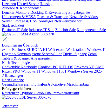
Lizenzen
Hosted Server
Housing
Zubehör & Komponenten
Drucker
Monitore
Docking & Erweiterung
Eingabegeräte
Halterungen & VESA
Taschen & Transport
Netzteile & Akkus
Server, Storage & USV
Sonstiges
Netzwerkzubehör
Stark reduziert
Business-IT Sale
Industrie-IT Sale
Zubehör Sale
Komponenten Sale
Lösungen im Überblick
exone Business EUROPA
KI-Welt
exone Workstations
Windows 11
Upgrade-Kompass
exone Server-Guide
Digital Signage
Zebra
Tablets & Scanner
Alle anzeigen
Nach Technologie
Convertible Notebooks
Copilot+ PC
IGEL OS
Proxmox VE
AMD
Ryzen PRO
Windows 11
Windows 11 IoT
Windows Server 2025
Alle anzeigen
Nach Branche
Gesundheitswesen
Flughäfen
Automotive
Maschinenbau
Erfolgsgeschichten
Referenzen
Hybride Cloud-/On-Prem-Infrastruktur
Jetzt testen