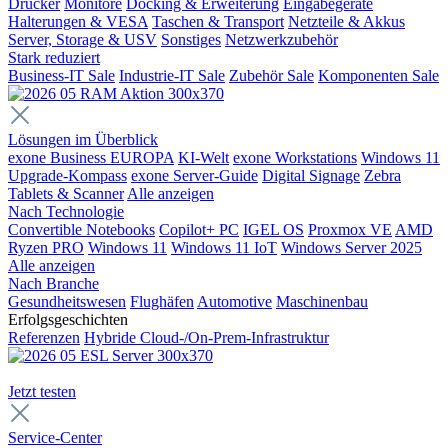
Drucker
Monitore
Docking & Erweiterung
Eingabegeräte
Halterungen & VESA
Taschen & Transport
Netzteile & Akkus
Server, Storage & USV
Sonstiges
Netzwerkzubehör
Stark reduziert
Business-IT Sale
Industrie-IT Sale
Zubehör Sale
Komponenten Sale
Lösungen im Überblick
exone Business EUROPA
KI-Welt
exone Workstations
Windows 11
Upgrade-Kompass
exone Server-Guide
Digital Signage
Zebra
Tablets & Scanner
Alle anzeigen
Nach Technologie
Convertible Notebooks
Copilot+ PC
IGEL OS
Proxmox VE
AMD
Ryzen PRO
Windows 11
Windows 11 IoT
Windows Server 2025
Alle anzeigen
Nach Branche
Gesundheitswesen
Flughäfen
Automotive
Maschinenbau
Erfolgsgeschichten
Referenzen
Hybride Cloud-/On-Prem-Infrastruktur
Jetzt testen
Service-Center