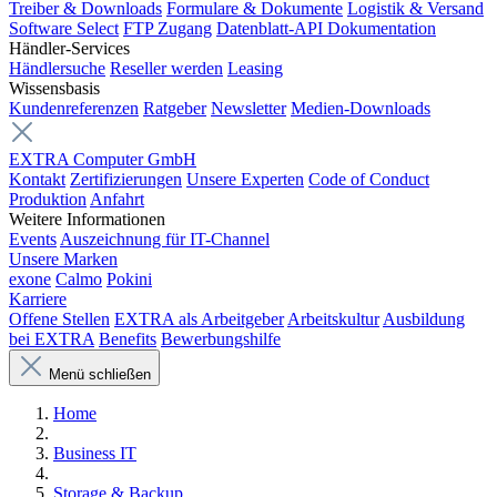
Treiber & Downloads
Formulare & Dokumente
Logistik & Versand
Software Select
FTP Zugang
Datenblatt-API Dokumentation
Händler-Services
Händlersuche
Reseller werden
Leasing
Wissensbasis
Kundenreferenzen
Ratgeber
Newsletter
Medien-Downloads
EXTRA Computer GmbH
Kontakt
Zertifizierungen
Unsere Experten
Code of Conduct
Produktion
Anfahrt
Weitere Informationen
Events
Auszeichnung für IT-Channel
Unsere Marken
exone
Calmo
Pokini
Karriere
Offene Stellen
EXTRA als Arbeitgeber
Arbeitskultur
Ausbildung
bei EXTRA
Benefits
Bewerbungshilfe
Menü schließen
Home
Business IT
Storage & Backup