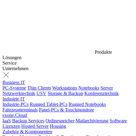
Produkte
Lösungen
Service
Unternehmen
Business IT
PC-Systeme
Thin Clients
Workstations
Notebooks
Server
Netzwerktechnik
USV
Storage & Backup
Konferenztechnik
Industrie IT
Industrie-PCs
Rugged Tablet-PCs
Rugged Notebooks
Fahrzeugterminals
Panel-PCs & Touchmonitore
exone.Cloud
IaaS
Backup Services
Onlinespeicher
Mailarchivierung
Software
Lizenzen
Hosted Server
Housing
Zubehör & Komponenten