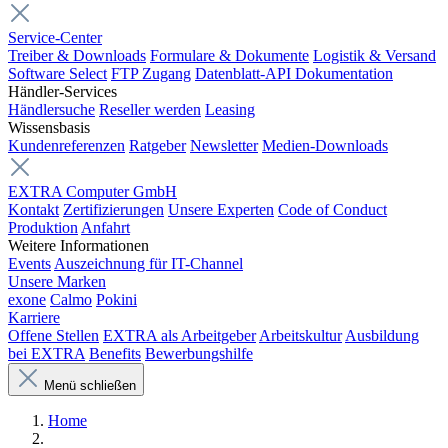
Service-Center
Treiber & Downloads
Formulare & Dokumente
Logistik & Versand
Software Select
FTP Zugang
Datenblatt-API Dokumentation
Händler-Services
Händlersuche
Reseller werden
Leasing
Wissensbasis
Kundenreferenzen
Ratgeber
Newsletter
Medien-Downloads
EXTRA Computer GmbH
Kontakt
Zertifizierungen
Unsere Experten
Code of Conduct
Produktion
Anfahrt
Weitere Informationen
Events
Auszeichnung für IT-Channel
Unsere Marken
exone
Calmo
Pokini
Karriere
Offene Stellen
EXTRA als Arbeitgeber
Arbeitskultur
Ausbildung
bei EXTRA
Benefits
Bewerbungshilfe
Menü schließen
Home