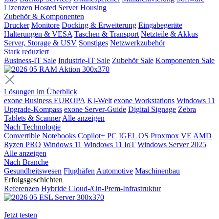
Lizenzen
Hosted Server
Housing
Zubehör & Komponenten
Drucker
Monitore
Docking & Erweiterung
Eingabegeräte
Halterungen & VESA
Taschen & Transport
Netzteile & Akkus
Server, Storage & USV
Sonstiges
Netzwerkzubehör
Stark reduziert
Business-IT Sale
Industrie-IT Sale
Zubehör Sale
Komponenten Sale
Lösungen im Überblick
exone Business EUROPA
KI-Welt
exone Workstations
Windows 11
Upgrade-Kompass
exone Server-Guide
Digital Signage
Zebra
Tablets & Scanner
Alle anzeigen
Nach Technologie
Convertible Notebooks
Copilot+ PC
IGEL OS
Proxmox VE
AMD
Ryzen PRO
Windows 11
Windows 11 IoT
Windows Server 2025
Alle anzeigen
Nach Branche
Gesundheitswesen
Flughäfen
Automotive
Maschinenbau
Erfolgsgeschichten
Referenzen
Hybride Cloud-/On-Prem-Infrastruktur
Jetzt testen