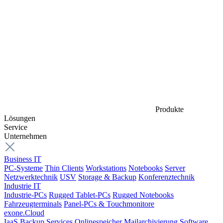
Produkte
Lösungen
Service
Unternehmen
Business IT
PC-Systeme
Thin Clients
Workstations
Notebooks
Server
Netzwerktechnik
USV
Storage & Backup
Konferenztechnik
Industrie IT
Industrie-PCs
Rugged Tablet-PCs
Rugged Notebooks
Fahrzeugterminals
Panel-PCs & Touchmonitore
exone.Cloud
IaaS
Backup Services
Onlinespeicher
Mailarchivierung
Software