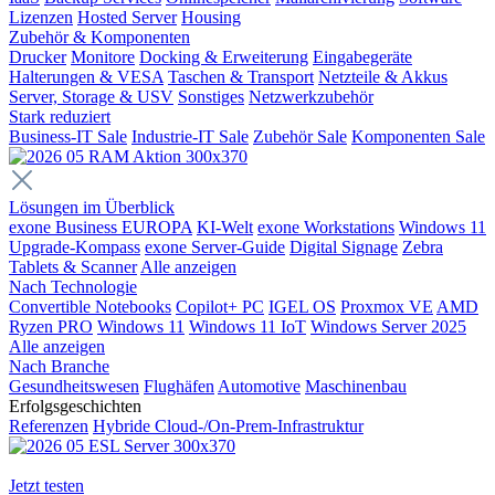
Lizenzen
Hosted Server
Housing
Zubehör & Komponenten
Drucker
Monitore
Docking & Erweiterung
Eingabegeräte
Halterungen & VESA
Taschen & Transport
Netzteile & Akkus
Server, Storage & USV
Sonstiges
Netzwerkzubehör
Stark reduziert
Business-IT Sale
Industrie-IT Sale
Zubehör Sale
Komponenten Sale
Lösungen im Überblick
exone Business EUROPA
KI-Welt
exone Workstations
Windows 11
Upgrade-Kompass
exone Server-Guide
Digital Signage
Zebra
Tablets & Scanner
Alle anzeigen
Nach Technologie
Convertible Notebooks
Copilot+ PC
IGEL OS
Proxmox VE
AMD
Ryzen PRO
Windows 11
Windows 11 IoT
Windows Server 2025
Alle anzeigen
Nach Branche
Gesundheitswesen
Flughäfen
Automotive
Maschinenbau
Erfolgsgeschichten
Referenzen
Hybride Cloud-/On-Prem-Infrastruktur
Jetzt testen