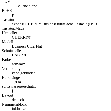
TÜV
TÜV Rheinland
RoHS
ja
Tastatur
exone® CHERRY Business ultraflache Tastatur (USB)
Tastatur/Maus
Hersteller
CHERRY®
Modell
Business Ultra-Flat
Schnittstelle
USB 2.0
Farbe
schwarz
Verbindung
kabelgebunden
Kabellänge
1,8 m
spritzwassergeschützt
ja
Layout
deutsch
Nummernblock
inklusive