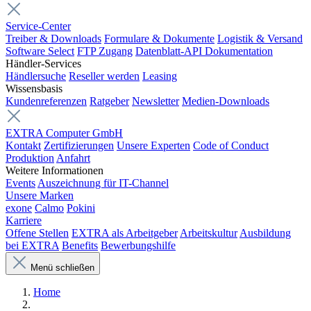
Service-Center
Treiber & Downloads
Formulare & Dokumente
Logistik & Versand
Software Select
FTP Zugang
Datenblatt-API Dokumentation
Händler-Services
Händlersuche
Reseller werden
Leasing
Wissensbasis
Kundenreferenzen
Ratgeber
Newsletter
Medien-Downloads
EXTRA Computer GmbH
Kontakt
Zertifizierungen
Unsere Experten
Code of Conduct
Produktion
Anfahrt
Weitere Informationen
Events
Auszeichnung für IT-Channel
Unsere Marken
exone
Calmo
Pokini
Karriere
Offene Stellen
EXTRA als Arbeitgeber
Arbeitskultur
Ausbildung
bei EXTRA
Benefits
Bewerbungshilfe
Menü schließen
Home