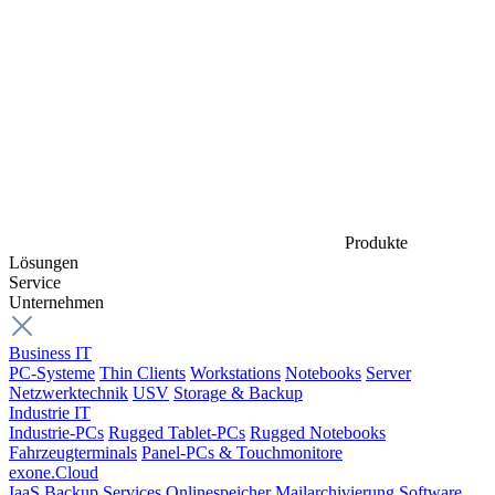
Produkte
Lösungen
Service
Unternehmen
Business IT
PC-Systeme
Thin Clients
Workstations
Notebooks
Server
Netzwerktechnik
USV
Storage & Backup
Industrie IT
Industrie-PCs
Rugged Tablet-PCs
Rugged Notebooks
Fahrzeugterminals
Panel-PCs & Touchmonitore
exone.Cloud
IaaS
Backup Services
Onlinespeicher
Mailarchivierung
Software