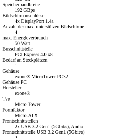
Speicherbandbreite
192 GBps
Bildschirmanschlüsse
4x DisplayPort 1.4a
Anzahl der max. unterstützen Bildschirme
4
max. Energieverbrauch
50 Watt
Busschnittstelle
PCI Express 4.0 x8
Bedarf an Steckplätzen
1
Gehäuse
exone® MicroTower PC32
Gehäuse PC
Hersteller
exone®
Typ
Micro Tower
Formfaktor
Micro-ATX
Frontschnittstellen
2x USB 3.2 Gen1 (5Gbit/s), Audio
Frontschnittstelle USB 3.2 Gen1 (5Gbit/s)
2