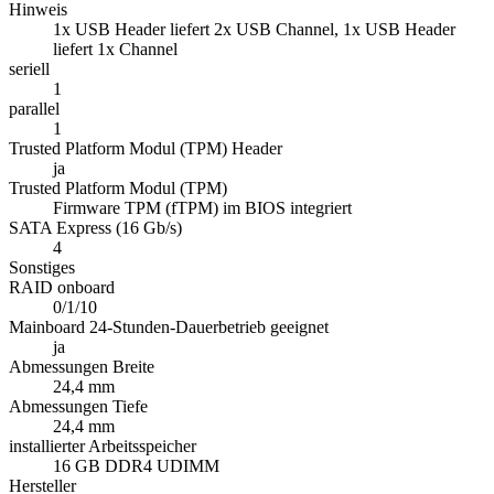
Hinweis
1x USB Header liefert 2x USB Channel, 1x USB Header
liefert 1x Channel
seriell
1
parallel
1
Trusted Platform Modul (TPM) Header
ja
Trusted Platform Modul (TPM)
Firmware TPM (fTPM) im BIOS integriert
SATA Express (16 Gb/s)
4
Sonstiges
RAID onboard
0/1/10
Mainboard 24-Stunden-Dauerbetrieb geeignet
ja
Abmessungen Breite
24,4 mm
Abmessungen Tiefe
24,4 mm
installierter Arbeitsspeicher
16 GB DDR4 UDIMM
Hersteller