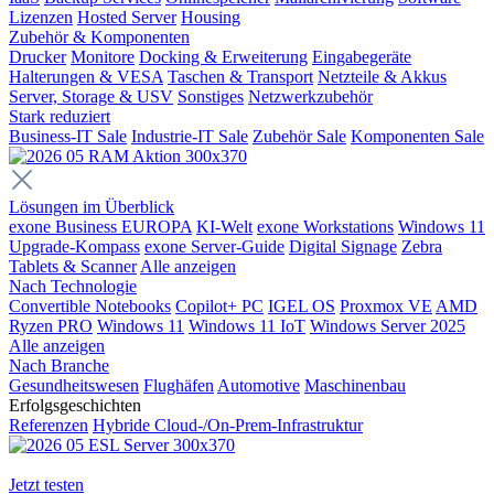
Lizenzen
Hosted Server
Housing
Zubehör & Komponenten
Drucker
Monitore
Docking & Erweiterung
Eingabegeräte
Halterungen & VESA
Taschen & Transport
Netzteile & Akkus
Server, Storage & USV
Sonstiges
Netzwerkzubehör
Stark reduziert
Business-IT Sale
Industrie-IT Sale
Zubehör Sale
Komponenten Sale
Lösungen im Überblick
exone Business EUROPA
KI-Welt
exone Workstations
Windows 11
Upgrade-Kompass
exone Server-Guide
Digital Signage
Zebra
Tablets & Scanner
Alle anzeigen
Nach Technologie
Convertible Notebooks
Copilot+ PC
IGEL OS
Proxmox VE
AMD
Ryzen PRO
Windows 11
Windows 11 IoT
Windows Server 2025
Alle anzeigen
Nach Branche
Gesundheitswesen
Flughäfen
Automotive
Maschinenbau
Erfolgsgeschichten
Referenzen
Hybride Cloud-/On-Prem-Infrastruktur
Jetzt testen