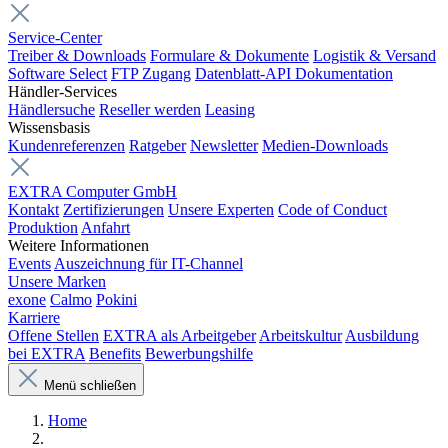
Service-Center
Treiber & Downloads
Formulare & Dokumente
Logistik & Versand
Software Select
FTP Zugang
Datenblatt-API Dokumentation
Händler-Services
Händlersuche
Reseller werden
Leasing
Wissensbasis
Kundenreferenzen
Ratgeber
Newsletter
Medien-Downloads
EXTRA Computer GmbH
Kontakt
Zertifizierungen
Unsere Experten
Code of Conduct
Produktion
Anfahrt
Weitere Informationen
Events
Auszeichnung für IT-Channel
Unsere Marken
exone
Calmo
Pokini
Karriere
Offene Stellen
EXTRA als Arbeitgeber
Arbeitskultur
Ausbildung
bei EXTRA
Benefits
Bewerbungshilfe
Menü schließen
Home