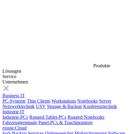
Produkte
Lösungen
Service
Unternehmen
Business IT
PC-Systeme
Thin Clients
Workstations
Notebooks
Server
Netzwerktechnik
USV
Storage & Backup
Konferenztechnik
Industrie IT
Industrie-PCs
Rugged Tablet-PCs
Rugged Notebooks
Fahrzeugterminals
Panel-PCs & Touchmonitore
exone.Cloud
IaaS
Backup Services
Onlinespeicher
Mailarchivierung
Software