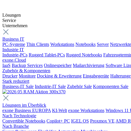
Lösungen
Service
Unternehmen
Business IT
PC-Systeme
Thin Clients
Workstations
Notebooks
Server
Netzwerkte
Industrie IT
Industrie-PCs
Rugged Tablet-PCs
Rugged Notebooks
Fahrzeugtermi
exone.Cloud
IaaS
Backup Services
Onlinespeicher
Mailarchivierung
Software Liz
Zubehör & Komponenten
Drucker
Monitore
Docking & Erweiterung
Eingabegeräte
Halterung
Stark reduziert
Business-IT Sale
Industrie-IT Sale
Zubehör Sale
Komponenten Sale
Lösungen im Überblick
exone Business EUROPA
KI-Welt
exone Workstations
Windows 11 
Nach Technologie
Convertible Notebooks
Copilot+ PC
IGEL OS
Proxmox VE
AMD R
Nach Branche