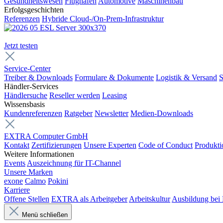
Gesundheitswesen
Flughäfen
Automotive
Maschinenbau
Erfolgsgeschichten
Referenzen
Hybride Cloud-/On-Prem-Infrastruktur
Jetzt testen
Service-Center
Treiber & Downloads
Formulare & Dokumente
Logistik & Versand
S
Händler-Services
Händlersuche
Reseller werden
Leasing
Wissensbasis
Kundenreferenzen
Ratgeber
Newsletter
Medien-Downloads
EXTRA Computer GmbH
Kontakt
Zertifizierungen
Unsere Experten
Code of Conduct
Produkti
Weitere Informationen
Events
Auszeichnung für IT-Channel
Unsere Marken
exone
Calmo
Pokini
Karriere
Offene Stellen
EXTRA als Arbeitgeber
Arbeitskultur
Ausbildung be
Menü schließen