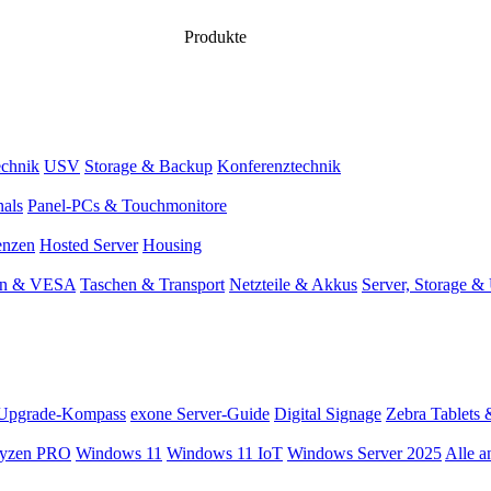
Produkte
chnik
USV
Storage & Backup
Konferenztechnik
nals
Panel-PCs & Touchmonitore
enzen
Hosted Server
Housing
en & VESA
Taschen & Transport
Netzteile & Akkus
Server, Storage 
Upgrade-Kompass
exone Server-Guide
Digital Signage
Zebra Tablets 
yzen PRO
Windows 11
Windows 11 IoT
Windows Server 2025
Alle a