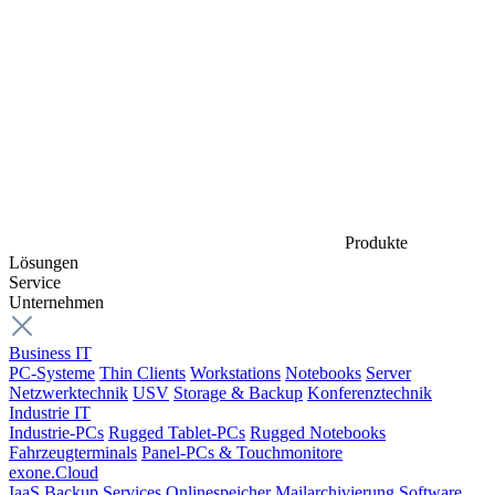
Produkte
Lösungen
Service
Unternehmen
Business IT
PC-Systeme
Thin Clients
Workstations
Notebooks
Server
Netzwerktechnik
USV
Storage & Backup
Konferenztechnik
Industrie IT
Industrie-PCs
Rugged Tablet-PCs
Rugged Notebooks
Fahrzeugterminals
Panel-PCs & Touchmonitore
exone.Cloud
IaaS
Backup Services
Onlinespeicher
Mailarchivierung
Software