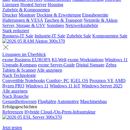
Lizenzen
Hosted Server
Housing
Zubehör & Komponenten
Drucker
Monitore
Docking & Erweiterung
Eingabegeräte
Halterungen & VESA
Taschen & Transport
Netzteile & Akkus
Server, Storage & USV
Sonstiges
Netzwerkzubehör
Stark reduziert
Business-IT Sale
Industrie-IT Sale
Zubehör Sale
Komponenten Sale
Lösungen im Überblick
exone Business EUROPA
KI-Welt
exone Workstations
Windows 11
Upgrade-Kompass
exone Server-Guide
Digital Signage
Zebra
Tablets & Scanner
Alle anzeigen
Nach Technologie
Convertible Notebooks
Copilot+ PC
IGEL OS
Proxmox VE
AMD
Ryzen PRO
Windows 11
Windows 11 IoT
Windows Server 2025
Alle anzeigen
Nach Branche
Gesundheitswesen
Flughäfen
Automotive
Maschinenbau
Erfolgsgeschichten
Referenzen
Hybride Cloud-/On-Prem-Infrastruktur
Jetzt testen