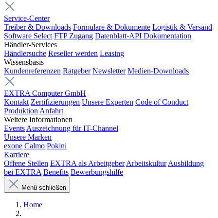
Service-Center
Treiber & Downloads
Formulare & Dokumente
Logistik & Versand
Software Select
FTP Zugang
Datenblatt-API Dokumentation
Händler-Services
Händlersuche
Reseller werden
Leasing
Wissensbasis
Kundenreferenzen
Ratgeber
Newsletter
Medien-Downloads
EXTRA Computer GmbH
Kontakt
Zertifizierungen
Unsere Experten
Code of Conduct
Produktion
Anfahrt
Weitere Informationen
Events
Auszeichnung für IT-Channel
Unsere Marken
exone
Calmo
Pokini
Karriere
Offene Stellen
EXTRA als Arbeitgeber
Arbeitskultur
Ausbildung
bei EXTRA
Benefits
Bewerbungshilfe
Menü schließen
Home