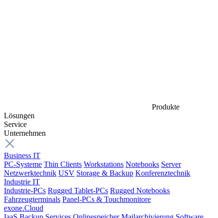
Produkte
Lösungen
Service
Unternehmen
Business IT
PC-Systeme
Thin Clients
Workstations
Notebooks
Server
Netzwerktechnik
USV
Storage & Backup
Konferenztechnik
Industrie IT
Industrie-PCs
Rugged Tablet-PCs
Rugged Notebooks
Fahrzeugterminals
Panel-PCs & Touchmonitore
exone.Cloud
IaaS
Backup Services
Onlinespeicher
Mailarchivierung
Software