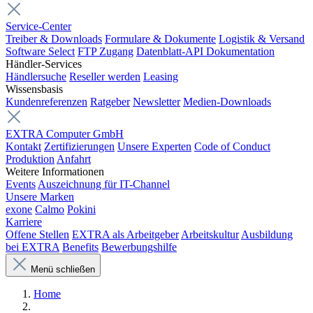
Service-Center
Treiber & Downloads
Formulare & Dokumente
Logistik & Versand
Software Select
FTP Zugang
Datenblatt-API Dokumentation
Händler-Services
Händlersuche
Reseller werden
Leasing
Wissensbasis
Kundenreferenzen
Ratgeber
Newsletter
Medien-Downloads
EXTRA Computer GmbH
Kontakt
Zertifizierungen
Unsere Experten
Code of Conduct
Produktion
Anfahrt
Weitere Informationen
Events
Auszeichnung für IT-Channel
Unsere Marken
exone
Calmo
Pokini
Karriere
Offene Stellen
EXTRA als Arbeitgeber
Arbeitskultur
Ausbildung
bei EXTRA
Benefits
Bewerbungshilfe
Menü schließen
Home