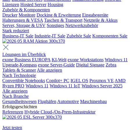
Lizenzen
Hosted Server
Housing
Zubehör & Komponenten
Drucker
Monitore
Docking & Erweiterung
Eingabegeräte
Halterungen & VESA
Taschen & Transport
Netzteile & Akkus
Server, Storage & USV
Sonstiges
Netzwerkzubehör
Stark reduziert
Business-IT Sale
Industrie-IT Sale
Zubehör Sale
Komponenten Sale
Lösungen im Überblick
exone Business EUROPA
KI-Welt
exone Workstations
Windows 11
Upgrade-Kompass
exone Server-Guide
Digital Signage
Zebra
Tablets & Scanner
Alle anzeigen
Nach Technologie
Convertible Notebooks
Copilot+ PC
IGEL OS
Proxmox VE
AMD
Ryzen PRO
Windows 11
Windows 11 IoT
Windows Server 2025
Alle anzeigen
Nach Branche
Gesundheitswesen
Flughäfen
Automotive
Maschinenbau
Erfolgsgeschichten
Referenzen
Hybride Cloud-/On-Prem-Infrastruktur
Jetzt testen