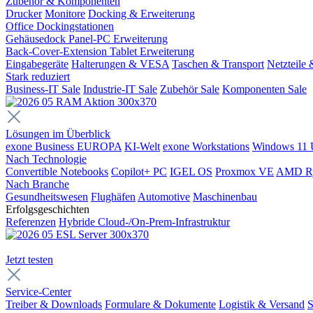
Zubehör & Komponenten
Drucker
Monitore
Docking & Erweiterung
Office Dockingstationen
Gehäusedock Panel-PC Erweiterung
Back-Cover-Extension Tablet Erweiterung
Eingabegeräte
Halterungen & VESA
Taschen & Transport
Netzteile
Stark reduziert
Business-IT Sale
Industrie-IT Sale
Zubehör Sale
Komponenten Sale
Lösungen im Überblick
exone Business EUROPA
KI-Welt
exone Workstations
Windows 11 
Nach Technologie
Convertible Notebooks
Copilot+ PC
IGEL OS
Proxmox VE
AMD R
Nach Branche
Gesundheitswesen
Flughäfen
Automotive
Maschinenbau
Erfolgsgeschichten
Referenzen
Hybride Cloud-/On-Prem-Infrastruktur
Jetzt testen
Service-Center
Treiber & Downloads
Formulare & Dokumente
Logistik & Versand
S