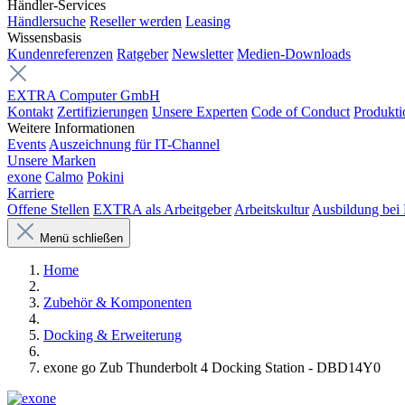
Händler-Services
Händlersuche
Reseller werden
Leasing
Wissensbasis
Kundenreferenzen
Ratgeber
Newsletter
Medien-Downloads
EXTRA Computer GmbH
Kontakt
Zertifizierungen
Unsere Experten
Code of Conduct
Produkti
Weitere Informationen
Events
Auszeichnung für IT-Channel
Unsere Marken
exone
Calmo
Pokini
Karriere
Offene Stellen
EXTRA als Arbeitgeber
Arbeitskultur
Ausbildung be
Menü schließen
Home
Zubehör & Komponenten
Docking & Erweiterung
exone go Zub Thunderbolt 4 Docking Station - DBD14Y0