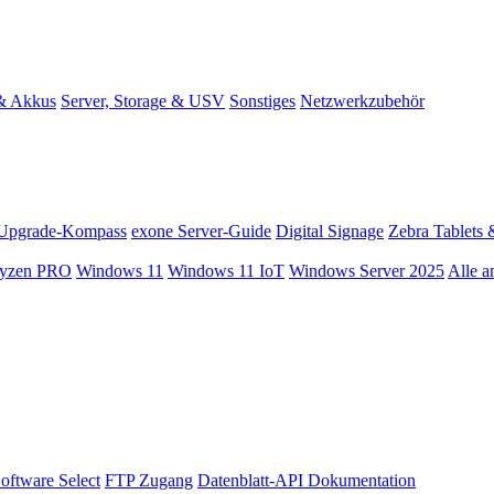
 & Akkus
Server, Storage & USV
Sonstiges
Netzwerkzubehör
Upgrade-Kompass
exone Server-Guide
Digital Signage
Zebra Tablets 
yzen PRO
Windows 11
Windows 11 IoT
Windows Server 2025
Alle a
oftware Select
FTP Zugang
Datenblatt-API Dokumentation