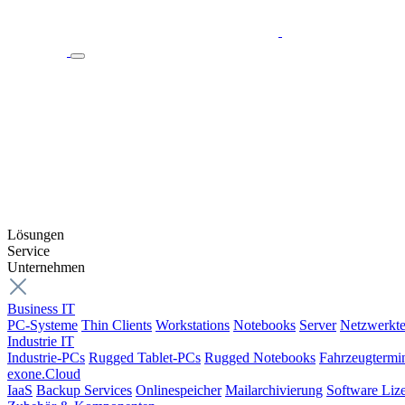
Lösungen
Service
Unternehmen
Business IT
PC-Systeme
Thin Clients
Workstations
Notebooks
Server
Netzwerkte
Industrie IT
Industrie-PCs
Rugged Tablet-PCs
Rugged Notebooks
Fahrzeugtermi
exone.Cloud
IaaS
Backup Services
Onlinespeicher
Mailarchivierung
Software Liz