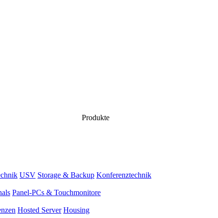
Produkte
chnik
USV
Storage & Backup
Konferenztechnik
nals
Panel-PCs & Touchmonitore
enzen
Hosted Server
Housing