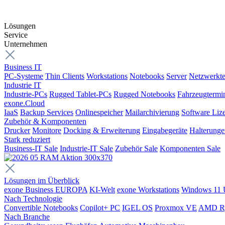
Lösungen
Service
Unternehmen
Business IT
PC-Systeme
Thin Clients
Workstations
Notebooks
Server
Netzwerkte
Industrie IT
Industrie-PCs
Rugged Tablet-PCs
Rugged Notebooks
Fahrzeugtermi
exone.Cloud
IaaS
Backup Services
Onlinespeicher
Mailarchivierung
Software Liz
Zubehör & Komponenten
Drucker
Monitore
Docking & Erweiterung
Eingabegeräte
Halterung
Stark reduziert
Business-IT Sale
Industrie-IT Sale
Zubehör Sale
Komponenten Sale
Lösungen im Überblick
exone Business EUROPA
KI-Welt
exone Workstations
Windows 11 
Nach Technologie
Convertible Notebooks
Copilot+ PC
IGEL OS
Proxmox VE
AMD R
Nach Branche