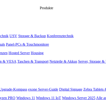
Produkte
chnik
USV
Storage & Backup
Konferenztechnik
nals
Panel-PCs & Touchmonitore
enzen
Hosted Server
Housing
en & VESA
Taschen & Transport
Netzteile & Akkus
Server, Storage 
Upgrade-Kompass
exone Server-Guide
Digital Signage
Zebra Tablets 
yzen PRO
Windows 11
Windows 11 IoT
Windows Server 2025
Alle a