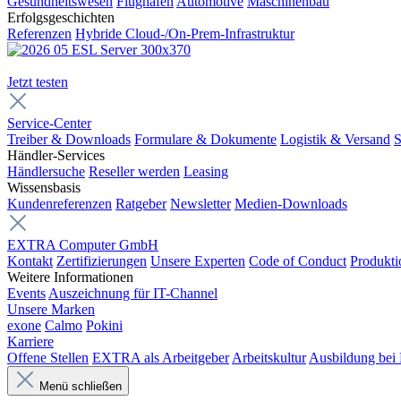
Gesundheitswesen
Flughäfen
Automotive
Maschinenbau
Erfolgsgeschichten
Referenzen
Hybride Cloud-/On-Prem-Infrastruktur
Jetzt testen
Service-Center
Treiber & Downloads
Formulare & Dokumente
Logistik & Versand
S
Händler-Services
Händlersuche
Reseller werden
Leasing
Wissensbasis
Kundenreferenzen
Ratgeber
Newsletter
Medien-Downloads
EXTRA Computer GmbH
Kontakt
Zertifizierungen
Unsere Experten
Code of Conduct
Produkti
Weitere Informationen
Events
Auszeichnung für IT-Channel
Unsere Marken
exone
Calmo
Pokini
Karriere
Offene Stellen
EXTRA als Arbeitgeber
Arbeitskultur
Ausbildung be
Menü schließen