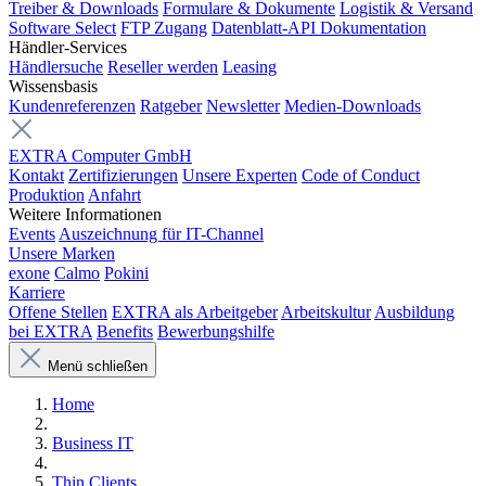
Treiber & Downloads
Formulare & Dokumente
Logistik & Versand
Software Select
FTP Zugang
Datenblatt-API Dokumentation
Händler-Services
Händlersuche
Reseller werden
Leasing
Wissensbasis
Kundenreferenzen
Ratgeber
Newsletter
Medien-Downloads
EXTRA Computer GmbH
Kontakt
Zertifizierungen
Unsere Experten
Code of Conduct
Produktion
Anfahrt
Weitere Informationen
Events
Auszeichnung für IT-Channel
Unsere Marken
exone
Calmo
Pokini
Karriere
Offene Stellen
EXTRA als Arbeitgeber
Arbeitskultur
Ausbildung
bei EXTRA
Benefits
Bewerbungshilfe
Menü schließen
Home
Business IT
Thin Clients