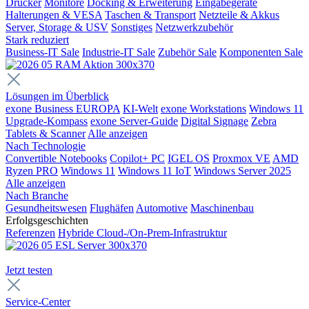
Drucker
Monitore
Docking & Erweiterung
Eingabegeräte
Halterungen & VESA
Taschen & Transport
Netzteile & Akkus
Server, Storage & USV
Sonstiges
Netzwerkzubehör
Stark reduziert
Business-IT Sale
Industrie-IT Sale
Zubehör Sale
Komponenten Sale
Lösungen im Überblick
exone Business EUROPA
KI-Welt
exone Workstations
Windows 11
Upgrade-Kompass
exone Server-Guide
Digital Signage
Zebra
Tablets & Scanner
Alle anzeigen
Nach Technologie
Convertible Notebooks
Copilot+ PC
IGEL OS
Proxmox VE
AMD
Ryzen PRO
Windows 11
Windows 11 IoT
Windows Server 2025
Alle anzeigen
Nach Branche
Gesundheitswesen
Flughäfen
Automotive
Maschinenbau
Erfolgsgeschichten
Referenzen
Hybride Cloud-/On-Prem-Infrastruktur
Jetzt testen
Service-Center