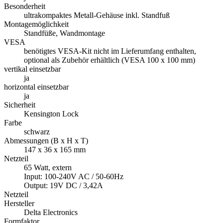
Besonderheit
ultrakompaktes Metall-Gehäuse inkl. Standfuß
Montagemöglichkeit
Standfüße, Wandmontage
VESA
benötigtes VESA-Kit nicht im Lieferumfang enthalten,
optional als Zubehör erhältlich (VESA 100 x 100 mm)
vertikal einsetzbar
ja
horizontal einsetzbar
ja
Sicherheit
Kensington Lock
Farbe
schwarz
Abmessungen (B x H x T)
147 x 36 x 165 mm
Netzteil
65 Watt, extern
Input: 100-240V AC / 50-60Hz
Output: 19V DC / 3,42A
Netzteil
Hersteller
Delta Electronics
Formfaktor