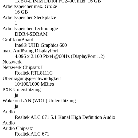
1x SO-DIMM DDR4 PC2400, max. 16 GB
Arbeitsspeicher max. Größe
16 GB
Arbeitsspeicher Steckplätze
1
Arbeitsspeicher Technologie
DDR4-SDRAM
Grafik onBoard
Intel® UHD Graphics 600
max. Auflösung DisplayPort
4.096 x 2.160 Pixel @60Hz (DisplayPort 1.2)
Netzwerk
Netzwerk Chipsatz I
Realtek RTL8111G
Übertragungsgeschwindigkeit
10/100/1000 MBit/s
PXE Unterstützung
ja
Wake on LAN (WOL) Unterstützung
ja
Audio
Realtek ALC 671 5.1-Kanal High Definition Audio
Audio
Audio Chipsatz
Realtek ALC 671