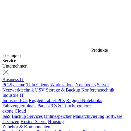
Produkte
Lösungen
Service
Unternehmen
Business IT
PC-Systeme
Thin Clients
Workstations
Notebooks
Server
Netzwerktechnik
USV
Storage & Backup
Konferenztechnik
Industrie IT
Industrie-PCs
Rugged Tablet-PCs
Rugged Notebooks
Fahrzeugterminals
Panel-PCs & Touchmonitore
exone.Cloud
IaaS
Backup Services
Onlinespeicher
Mailarchivierung
Software
Lizenzen
Hosted Server
Housing
Zubehör & Komponenten