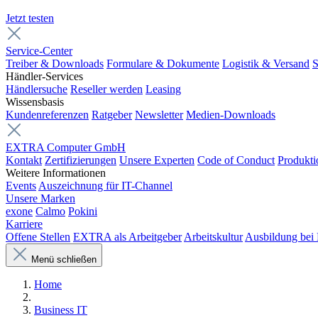
Jetzt testen
Service-Center
Treiber & Downloads
Formulare & Dokumente
Logistik & Versand
S
Händler-Services
Händlersuche
Reseller werden
Leasing
Wissensbasis
Kundenreferenzen
Ratgeber
Newsletter
Medien-Downloads
EXTRA Computer GmbH
Kontakt
Zertifizierungen
Unsere Experten
Code of Conduct
Produkti
Weitere Informationen
Events
Auszeichnung für IT-Channel
Unsere Marken
exone
Calmo
Pokini
Karriere
Offene Stellen
EXTRA als Arbeitgeber
Arbeitskultur
Ausbildung be
Menü schließen
Home
Business IT