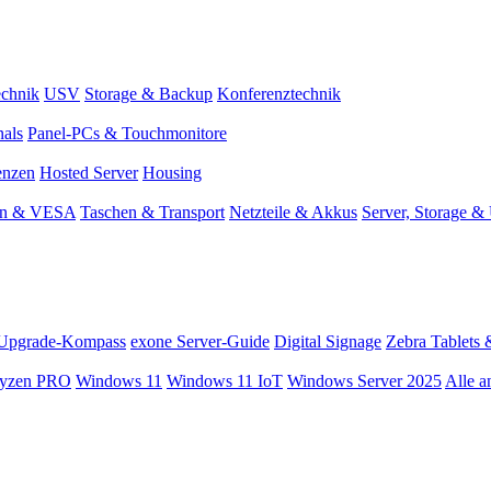
chnik
USV
Storage & Backup
Konferenztechnik
nals
Panel-PCs & Touchmonitore
enzen
Hosted Server
Housing
en & VESA
Taschen & Transport
Netzteile & Akkus
Server, Storage 
Upgrade-Kompass
exone Server-Guide
Digital Signage
Zebra Tablets 
yzen PRO
Windows 11
Windows 11 IoT
Windows Server 2025
Alle a