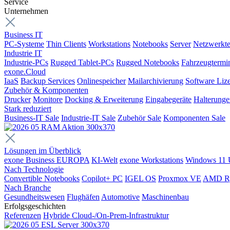
Service
Unternehmen
Business IT
PC-Systeme
Thin Clients
Workstations
Notebooks
Server
Netzwerkte
Industrie IT
Industrie-PCs
Rugged Tablet-PCs
Rugged Notebooks
Fahrzeugtermi
exone.Cloud
IaaS
Backup Services
Onlinespeicher
Mailarchivierung
Software Liz
Zubehör & Komponenten
Drucker
Monitore
Docking & Erweiterung
Eingabegeräte
Halterung
Stark reduziert
Business-IT Sale
Industrie-IT Sale
Zubehör Sale
Komponenten Sale
Lösungen im Überblick
exone Business EUROPA
KI-Welt
exone Workstations
Windows 11 
Nach Technologie
Convertible Notebooks
Copilot+ PC
IGEL OS
Proxmox VE
AMD R
Nach Branche
Gesundheitswesen
Flughäfen
Automotive
Maschinenbau
Erfolgsgeschichten
Referenzen
Hybride Cloud-/On-Prem-Infrastruktur