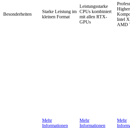
Profess
Leistungsstarke
Highen
Starke Leistung im
CPUs kombiniert
Besonderheiten
Kompo
kleinen Format
mit allen RTX-
Intel 
GPUs
AMD T
Mehr
Mehr
Mehr
Informationen
Informationen
Inform