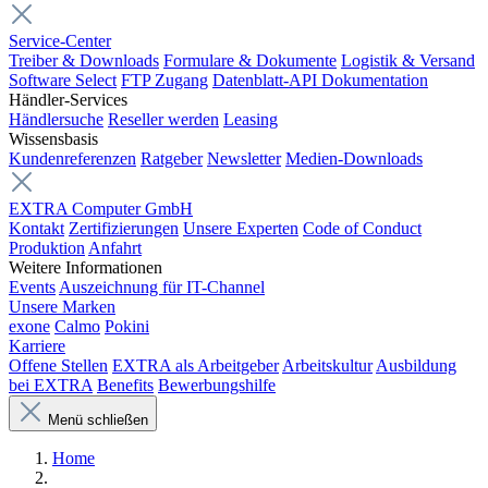
Service-Center
Treiber & Downloads
Formulare & Dokumente
Logistik & Versand
Software Select
FTP Zugang
Datenblatt-API Dokumentation
Händler-Services
Händlersuche
Reseller werden
Leasing
Wissensbasis
Kundenreferenzen
Ratgeber
Newsletter
Medien-Downloads
EXTRA Computer GmbH
Kontakt
Zertifizierungen
Unsere Experten
Code of Conduct
Produktion
Anfahrt
Weitere Informationen
Events
Auszeichnung für IT-Channel
Unsere Marken
exone
Calmo
Pokini
Karriere
Offene Stellen
EXTRA als Arbeitgeber
Arbeitskultur
Ausbildung
bei EXTRA
Benefits
Bewerbungshilfe
Menü schließen
Home