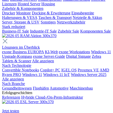
Lizenzen
Hosted Server
Housing
Zubehör & Komponenten
Drucker
Monitore
Docking & Erweiterung
Eingabegeräte
Halterungen & VESA
Taschen & Transport
Netzteile & Akkus
Server, Storage & USV
Sonstiges
Netzwerkzubehör
Stark reduziert
Business-IT Sale
Industrie-IT Sale
Zubehör Sale
Komponenten Sale
Lösungen im Überblick
exone Business EUROPA
KI-Welt
exone Workstations
Windows 11
Upgrade-Kompass
exone Server-Guide
Digital Signage
Zebra
Tablets & Scanner
Alle anzeigen
Nach Technologie
Convertible Notebooks
Copilot+ PC
IGEL OS
Proxmox VE
AMD
Ryzen PRO
Windows 11
Windows 11 IoT
Windows Server 2025
Alle anzeigen
Nach Branche
Gesundheitswesen
Flughäfen
Automotive
Maschinenbau
Erfolgsgeschichten
Referenzen
Hybride Cloud-/On-Prem-Infrastruktur
Jetzt testen