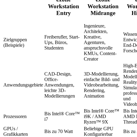
Workstation
Workstation
Wor
Entry
Midrange
H
Ingenieure,
Architekten,
Wissens
Freiberufler, Start-
Kreative,
Zielgruppen
Entwic
Ups, Büros,
Agenturen,
(Beispiele)
End-De
Studenten
anspruchsvolle
Forsch
KMUs, Content-
Creator
High-
Render
CAD-Design,
3D-Modellierung,
Modell
Office-
einfache Bild- und
Reality
Anwendungsgebiete
Anwendungen,
Videobearbeitung,
Simula
leichte 3D-
Rendering,
profess
Modellierungen
Animation
und
Videob
Bis Intel® Core™
Bis In
Bis Intel® Core™
Prozessoren
i9K / AMD
AMD 
i7
Ryzen™ 9X
Threa
GPUs /
Beliebige GPU
Bis zu 70 Watt
Bis zu
Grafikkarten
Konfigurierbar