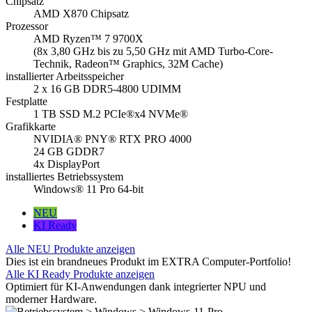
Chipsatz
AMD X870 Chipsatz
Prozessor
AMD Ryzen™ 7 9700X
(8x 3,80 GHz bis zu 5,50 GHz mit AMD Turbo-Core-
Technik, Radeon™ Graphics, 32M Cache)
installierter Arbeitsspeicher
2 x 16 GB DDR5-4800 UDIMM
Festplatte
1 TB SSD M.2 PCIe®x4 NVMe®
Grafikkarte
NVIDIA® PNY® RTX PRO 4000
24 GB GDDR7
4x DisplayPort
installiertes Betriebssystem
Windows® 11 Pro 64-bit
NEU
KI Ready
Alle NEU Produkte anzeigen
Dies ist ein brandneues Produkt im EXTRA Computer-Portfolio!
Alle KI Ready Produkte anzeigen
Optimiert für KI-Anwendungen dank integrierter NPU und
moderner Hardware.