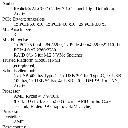
Audio
Realtek® ALC897 Codec 7.1-Channel High Definition
Audio
PCIe Erweiterungsslots
1x PCIe 5.0 x16, 1x PCIe 4.0 x16 , 2x PCIe 3.0 x1
M.2 Anschlüsse
3
M.2 Hinweise
1x PCIe 5.0 x4 2260/2280, 1x PCIe 4.0 x4 2280/22110, 1x
PCIe 4.0 x2 2260/2280
RAID 0/1/ 5 für M.2 NVMe Speicher
Trusted Plattform Modul (TPM)
ja (optional)
Schnittstellen hinten
1x USB 40Gb/s Type-C, 1x USB 20Gb/s Type-C, 2x USB
10Gb/s, 2x USB 5Gb/s, 4x USB 2.0, HDMI™, 1 x LAN,
Audio
Prozessor
AMD Ryzen™ 7 9700X
(8x 3,80 GHz bis zu 5,50 GHz mit AMD Turbo-Core-
Technik, Radeon™ Graphics, 32M Cache)
Prozessor
Hersteller
AMD
Bezeichnung