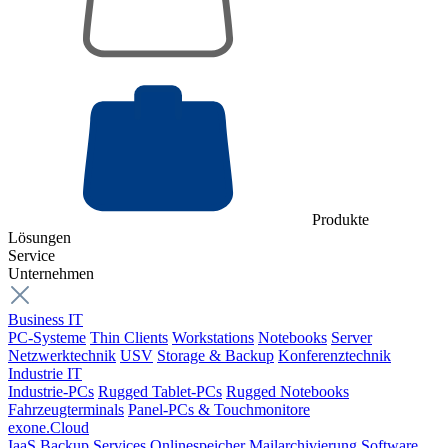
Produkte
Lösungen
Service
Unternehmen
Business IT
PC-Systeme
Thin Clients
Workstations
Notebooks
Server
Netzwerktechnik
USV
Storage & Backup
Konferenztechnik
Industrie IT
Industrie-PCs
Rugged Tablet-PCs
Rugged Notebooks
Fahrzeugterminals
Panel-PCs & Touchmonitore
exone.Cloud
IaaS
Backup Services
Onlinespeicher
Mailarchivierung
Software