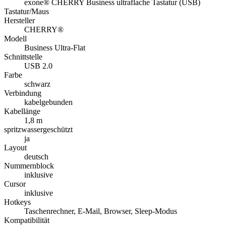
exone® CHERRY Business ultraflache Tastatur (USB)
Tastatur/Maus
Hersteller
CHERRY®
Modell
Business Ultra-Flat
Schnittstelle
USB 2.0
Farbe
schwarz
Verbindung
kabelgebunden
Kabellänge
1,8 m
spritzwassergeschützt
ja
Layout
deutsch
Nummernblock
inklusive
Cursor
inklusive
Hotkeys
Taschenrechner, E-Mail, Browser, Sleep-Modus
Kompatibilität