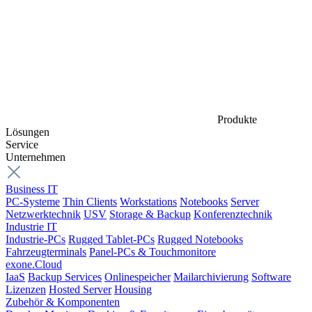
Produkte
Lösungen
Service
Unternehmen
Business IT
PC-Systeme
Thin Clients
Workstations
Notebooks
Server
Netzwerktechnik
USV
Storage & Backup
Konferenztechnik
Industrie IT
Industrie-PCs
Rugged Tablet-PCs
Rugged Notebooks
Fahrzeugterminals
Panel-PCs & Touchmonitore
exone.Cloud
IaaS
Backup Services
Onlinespeicher
Mailarchivierung
Software
Lizenzen
Hosted Server
Housing
Zubehör & Komponenten