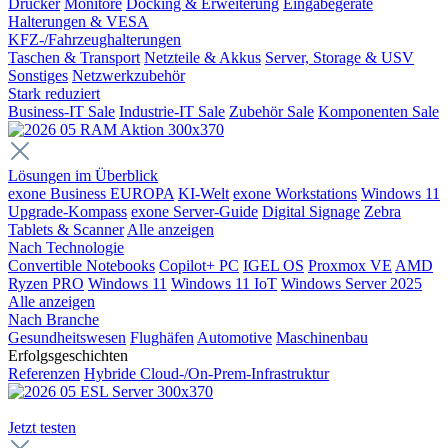
Drucker
Monitore
Docking & Erweiterung
Eingabegeräte
Halterungen & VESA
KFZ-/Fahrzeughalterungen
Taschen & Transport
Netzteile & Akkus
Server, Storage & USV
Sonstiges
Netzwerkzubehör
Stark reduziert
Business-IT Sale
Industrie-IT Sale
Zubehör Sale
Komponenten Sale
Lösungen im Überblick
exone Business EUROPA
KI-Welt
exone Workstations
Windows 11
Upgrade-Kompass
exone Server-Guide
Digital Signage
Zebra
Tablets & Scanner
Alle anzeigen
Nach Technologie
Convertible Notebooks
Copilot+ PC
IGEL OS
Proxmox VE
AMD
Ryzen PRO
Windows 11
Windows 11 IoT
Windows Server 2025
Alle anzeigen
Nach Branche
Gesundheitswesen
Flughäfen
Automotive
Maschinenbau
Erfolgsgeschichten
Referenzen
Hybride Cloud-/On-Prem-Infrastruktur
Jetzt testen