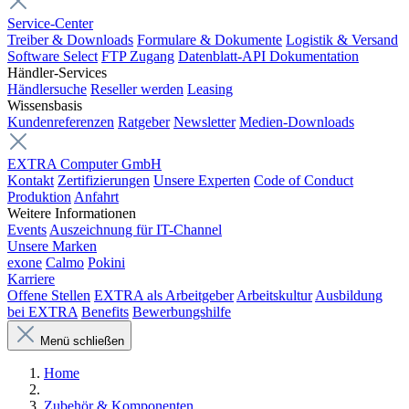
Service-Center
Treiber & Downloads
Formulare & Dokumente
Logistik & Versand
Software Select
FTP Zugang
Datenblatt-API Dokumentation
Händler-Services
Händlersuche
Reseller werden
Leasing
Wissensbasis
Kundenreferenzen
Ratgeber
Newsletter
Medien-Downloads
EXTRA Computer GmbH
Kontakt
Zertifizierungen
Unsere Experten
Code of Conduct
Produktion
Anfahrt
Weitere Informationen
Events
Auszeichnung für IT-Channel
Unsere Marken
exone
Calmo
Pokini
Karriere
Offene Stellen
EXTRA als Arbeitgeber
Arbeitskultur
Ausbildung
bei EXTRA
Benefits
Bewerbungshilfe
Menü schließen
Home
Zubehör & Komponenten