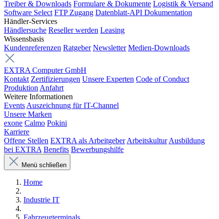
Treiber & Downloads
Formulare & Dokumente
Logistik & Versand
Software Select
FTP Zugang
Datenblatt-API Dokumentation
Händler-Services
Händlersuche
Reseller werden
Leasing
Wissensbasis
Kundenreferenzen
Ratgeber
Newsletter
Medien-Downloads
EXTRA Computer GmbH
Kontakt
Zertifizierungen
Unsere Experten
Code of Conduct
Produktion
Anfahrt
Weitere Informationen
Events
Auszeichnung für IT-Channel
Unsere Marken
exone
Calmo
Pokini
Karriere
Offene Stellen
EXTRA als Arbeitgeber
Arbeitskultur
Ausbildung
bei EXTRA
Benefits
Bewerbungshilfe
Menü schließen
Home
Industrie IT
Fahrzeugterminals