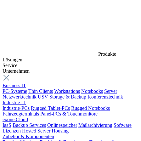
Produkte
Lösungen
Service
Unternehmen
Business IT
PC-Systeme
Thin Clients
Workstations
Notebooks
Server
Netzwerktechnik
USV
Storage & Backup
Konferenztechnik
Industrie IT
Industrie-PCs
Rugged Tablet-PCs
Rugged Notebooks
Fahrzeugterminals
Panel-PCs & Touchmonitore
exone.Cloud
IaaS
Backup Services
Onlinespeicher
Mailarchivierung
Software
Lizenzen
Hosted Server
Housing
Zubehör & Komponenten