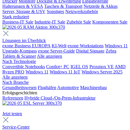
Drucker
Monitore
Docking & Erweiterung
Eingabegeräte
Halterungen & VESA
Taschen & Transport
Netzteile & Akkus
Server, Storage & USV
Sonstiges
Netzwerkzubehör
Stark reduziert
Business-IT Sale
Industrie-IT Sale
Zubehör Sale
Komponenten Sale
Lösungen im Überblick
exone Business EUROPA
KI-Welt
exone Workstations
Windows 11
Upgrade-Kompass
exone Server-Guide
Digital Signage
Zebra
Tablets & Scanner
Alle anzeigen
Nach Technologie
Convertible Notebooks
Copilot+ PC
IGEL OS
Proxmox VE
AMD
Ryzen PRO
Windows 11
Windows 11 IoT
Windows Server 2025
Alle anzeigen
Nach Branche
Gesundheitswesen
Flughäfen
Automotive
Maschinenbau
Erfolgsgeschichten
Referenzen
Hybride Cloud-/On-Prem-Infrastruktur
Jetzt testen
Service-Center