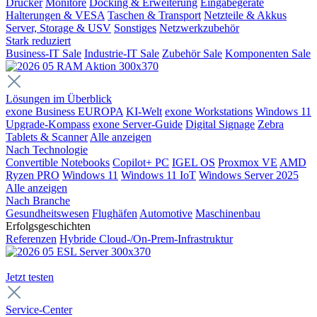
Drucker
Monitore
Docking & Erweiterung
Eingabegeräte
Halterungen & VESA
Taschen & Transport
Netzteile & Akkus
Server, Storage & USV
Sonstiges
Netzwerkzubehör
Stark reduziert
Business-IT Sale
Industrie-IT Sale
Zubehör Sale
Komponenten Sale
Lösungen im Überblick
exone Business EUROPA
KI-Welt
exone Workstations
Windows 11
Upgrade-Kompass
exone Server-Guide
Digital Signage
Zebra
Tablets & Scanner
Alle anzeigen
Nach Technologie
Convertible Notebooks
Copilot+ PC
IGEL OS
Proxmox VE
AMD
Ryzen PRO
Windows 11
Windows 11 IoT
Windows Server 2025
Alle anzeigen
Nach Branche
Gesundheitswesen
Flughäfen
Automotive
Maschinenbau
Erfolgsgeschichten
Referenzen
Hybride Cloud-/On-Prem-Infrastruktur
Jetzt testen
Service-Center