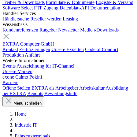
Treiber & Downloads
Formulare & Dokumente
Logistik & Versand
Software Select
FTP Zugang
Datenblatt-API Dokumentation
Händler-Services
Händlersuche
Reseller werden
Leasing
Wissensbasis
Kundenreferenzen
Ratgeber
Newsletter
Medien-Downloads
EXTRA Computer GmbH
Kontakt
Zertifizierungen
Unsere Experten
Code of Conduct
Produktion
Anfahrt
Weitere Informationen
Events
Auszeichnung für IT-Channel
Unsere Marken
exone
Calmo
Pokini
Karriere
Offene Stellen
EXTRA als Arbeitgeber
Arbeitskultur
Ausbildung
bei EXTRA
Benefits
Bewerbungshilfe
Menü schließen
Home
Industrie IT
Fahrzeugterminals