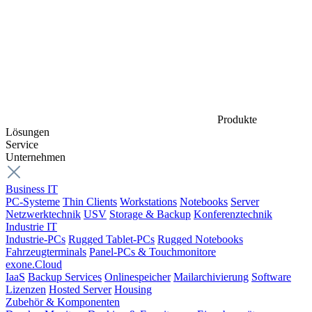
Produkte
Lösungen
Service
Unternehmen
Business IT
PC-Systeme
Thin Clients
Workstations
Notebooks
Server
Netzwerktechnik
USV
Storage & Backup
Konferenztechnik
Industrie IT
Industrie-PCs
Rugged Tablet-PCs
Rugged Notebooks
Fahrzeugterminals
Panel-PCs & Touchmonitore
exone.Cloud
IaaS
Backup Services
Onlinespeicher
Mailarchivierung
Software
Lizenzen
Hosted Server
Housing
Zubehör & Komponenten