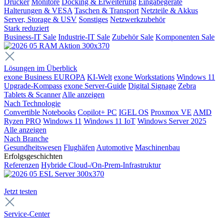
Drucker
Monitore
Docking & Erweiterung
Eingabegeräte
Halterungen & VESA
Taschen & Transport
Netzteile & Akkus
Server, Storage & USV
Sonstiges
Netzwerkzubehör
Stark reduziert
Business-IT Sale
Industrie-IT Sale
Zubehör Sale
Komponenten Sale
Lösungen im Überblick
exone Business EUROPA
KI-Welt
exone Workstations
Windows 11
Upgrade-Kompass
exone Server-Guide
Digital Signage
Zebra
Tablets & Scanner
Alle anzeigen
Nach Technologie
Convertible Notebooks
Copilot+ PC
IGEL OS
Proxmox VE
AMD
Ryzen PRO
Windows 11
Windows 11 IoT
Windows Server 2025
Alle anzeigen
Nach Branche
Gesundheitswesen
Flughäfen
Automotive
Maschinenbau
Erfolgsgeschichten
Referenzen
Hybride Cloud-/On-Prem-Infrastruktur
Jetzt testen
Service-Center