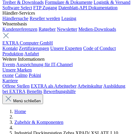
Treiber & Downloads
Formulare & Dokumente
Logistik & Versand
Software Select
FTP Zugang
Datenblatt-API Dokumentation
Händler-Services
Händlersuche
Reseller werden
Leasing
Wissensbasis
Kundenreferenzen
Ratgeber
Newsletter
Medien-Downloads
EXTRA Computer GmbH
Kontakt
Zertifizierungen
Unsere Experten
Code of Conduct
Produktion
Anfahrt
Weitere Informationen
Events
Auszeichnung für IT-Channel
Unsere Marken
exone
Calmo
Pokini
Karriere
Offene Stellen
EXTRA als Arbeitgeber
Arbeitskultur
Ausbildung
bei EXTRA
Benefits
Bewerbungshilfe
Menü schließen
Home
Zubehör & Komponenten
Industrial Dockingstation Zebra XPAD/ XSLATE L10