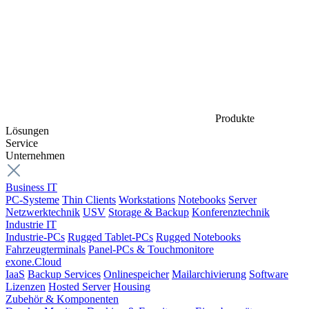
Produkte
Lösungen
Service
Unternehmen
Business IT
PC-Systeme
Thin Clients
Workstations
Notebooks
Server
Netzwerktechnik
USV
Storage & Backup
Konferenztechnik
Industrie IT
Industrie-PCs
Rugged Tablet-PCs
Rugged Notebooks
Fahrzeugterminals
Panel-PCs & Touchmonitore
exone.Cloud
IaaS
Backup Services
Onlinespeicher
Mailarchivierung
Software
Lizenzen
Hosted Server
Housing
Zubehör & Komponenten