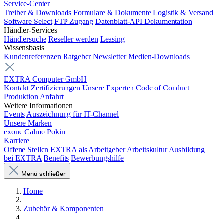
Service-Center
Treiber & Downloads
Formulare & Dokumente
Logistik & Versand
Software Select
FTP Zugang
Datenblatt-API Dokumentation
Händler-Services
Händlersuche
Reseller werden
Leasing
Wissensbasis
Kundenreferenzen
Ratgeber
Newsletter
Medien-Downloads
EXTRA Computer GmbH
Kontakt
Zertifizierungen
Unsere Experten
Code of Conduct
Produktion
Anfahrt
Weitere Informationen
Events
Auszeichnung für IT-Channel
Unsere Marken
exone
Calmo
Pokini
Karriere
Offene Stellen
EXTRA als Arbeitgeber
Arbeitskultur
Ausbildung
bei EXTRA
Benefits
Bewerbungshilfe
Menü schließen
Home
Zubehör & Komponenten