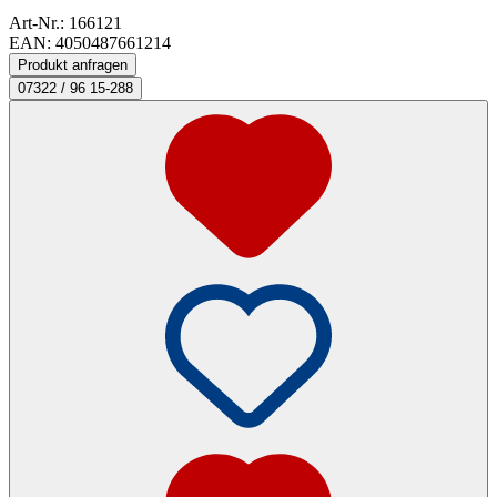
Art-Nr.:
166121
EAN: 4050487661214
Produkt anfragen
07322 / 96 15-288