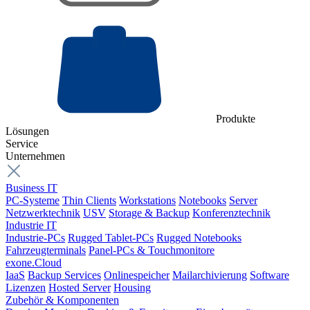
Produkte
Lösungen
Service
Unternehmen
Business IT
PC-Systeme
Thin Clients
Workstations
Notebooks
Server
Netzwerktechnik
USV
Storage & Backup
Konferenztechnik
Industrie IT
Industrie-PCs
Rugged Tablet-PCs
Rugged Notebooks
Fahrzeugterminals
Panel-PCs & Touchmonitore
exone.Cloud
IaaS
Backup Services
Onlinespeicher
Mailarchivierung
Software
Lizenzen
Hosted Server
Housing
Zubehör & Komponenten