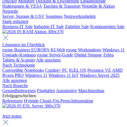
Drucker
Monitore
Docking & Erweiterung
Eingabegeräte
Halterungen & VESA
Taschen & Transport
Netzteile & Akkus
Netzteile
Server, Storage & USV
Sonstiges
Netzwerkzubehör
Stark reduziert
Business-IT Sale
Industrie-IT Sale
Zubehör Sale
Komponenten Sale
Lösungen im Überblick
exone Business EUROPA
KI-Welt
exone Workstations
Windows 11
Upgrade-Kompass
exone Server-Guide
Digital Signage
Zebra
Tablets & Scanner
Alle anzeigen
Nach Technologie
Convertible Notebooks
Copilot+ PC
IGEL OS
Proxmox VE
AMD
Ryzen PRO
Windows 11
Windows 11 IoT
Windows Server 2025
Alle anzeigen
Nach Branche
Gesundheitswesen
Flughäfen
Automotive
Maschinenbau
Erfolgsgeschichten
Referenzen
Hybride Cloud-/On-Prem-Infrastruktur
Jetzt testen