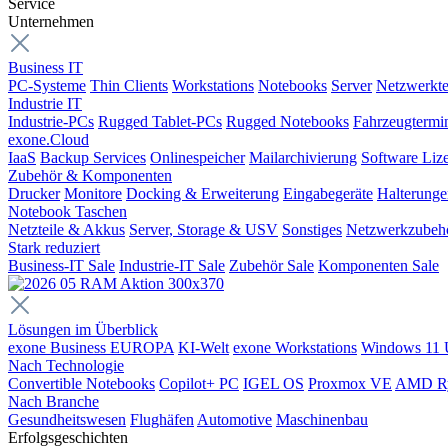
Service
Unternehmen
Business IT
PC-Systeme
Thin Clients
Workstations
Notebooks
Server
Netzwerkte
Industrie IT
Industrie-PCs
Rugged Tablet-PCs
Rugged Notebooks
Fahrzeugtermi
exone.Cloud
IaaS
Backup Services
Onlinespeicher
Mailarchivierung
Software Liz
Zubehör & Komponenten
Drucker
Monitore
Docking & Erweiterung
Eingabegeräte
Halterung
Notebook Taschen
Netzteile & Akkus
Server, Storage & USV
Sonstiges
Netzwerkzubeh
Stark reduziert
Business-IT Sale
Industrie-IT Sale
Zubehör Sale
Komponenten Sale
Lösungen im Überblick
exone Business EUROPA
KI-Welt
exone Workstations
Windows 11 
Nach Technologie
Convertible Notebooks
Copilot+ PC
IGEL OS
Proxmox VE
AMD R
Nach Branche
Gesundheitswesen
Flughäfen
Automotive
Maschinenbau
Erfolgsgeschichten