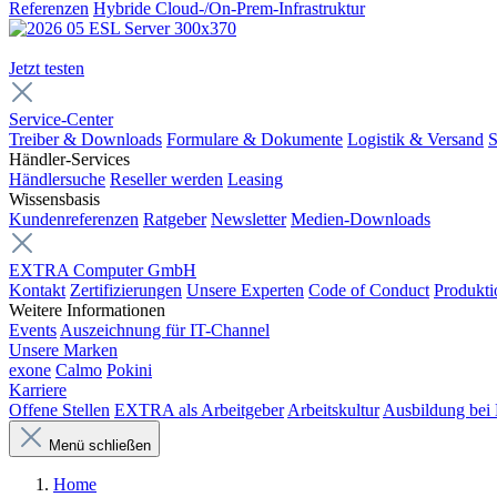
Referenzen
Hybride Cloud-/On-Prem-Infrastruktur
Jetzt testen
Service-Center
Treiber & Downloads
Formulare & Dokumente
Logistik & Versand
S
Händler-Services
Händlersuche
Reseller werden
Leasing
Wissensbasis
Kundenreferenzen
Ratgeber
Newsletter
Medien-Downloads
EXTRA Computer GmbH
Kontakt
Zertifizierungen
Unsere Experten
Code of Conduct
Produkti
Weitere Informationen
Events
Auszeichnung für IT-Channel
Unsere Marken
exone
Calmo
Pokini
Karriere
Offene Stellen
EXTRA als Arbeitgeber
Arbeitskultur
Ausbildung be
Menü schließen
Home