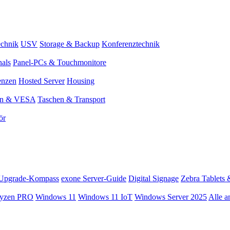
chnik
USV
Storage & Backup
Konferenztechnik
nals
Panel-PCs & Touchmonitore
enzen
Hosted Server
Housing
en & VESA
Taschen & Transport
ör
Upgrade-Kompass
exone Server-Guide
Digital Signage
Zebra Tablets 
yzen PRO
Windows 11
Windows 11 IoT
Windows Server 2025
Alle a